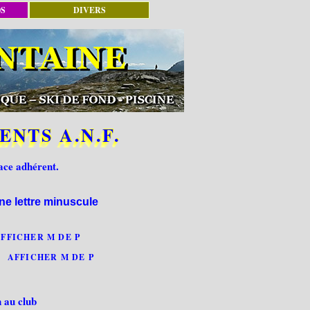
OS
DIVERS
ENTS A.N.F.
pace adhérent.
ne lettre minuscule
FFICHER M DE P
AFFICHER M DE P
n au club