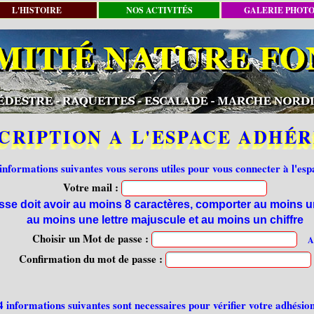
L'HISTOIRE
NOS ACTIVITÉS
GALERIE PHOT
CRIPTION A L'ESPACE ADHÉR
informations suivantes vous serons utiles pour vous connecter à l'es
Votre mail :
sse doit avoir au moins 8 caractères, comporter au moins u
au moins une lettre majuscule et au moins un chiffre
Choisir un Mot de passe :
A
Confirmation du mot de passe :
4 informations suivantes sont necessaires pour vérifier votre adhésio