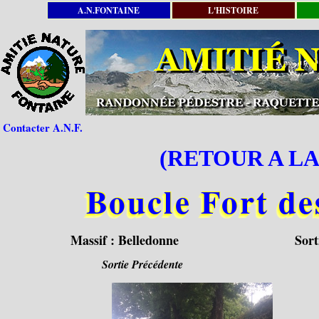
A.N.FONTAINE
L'HISTOIRE
Contacter A.N.F.
(RETOUR A LA
Boucle Fort de
Massif :
Belledonne
Sort
Sortie Précédente