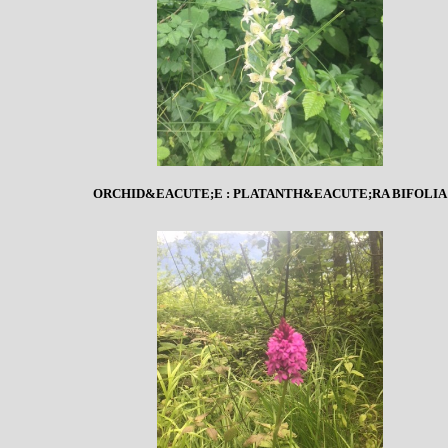
ORCHID&EACUTE;E : PLATANTH&EACUTE;RA BIFOLIA