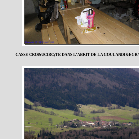
CASSE CRO&UCIRC;TE DANS L'ABRIT DE LA GOULANDI&EGR