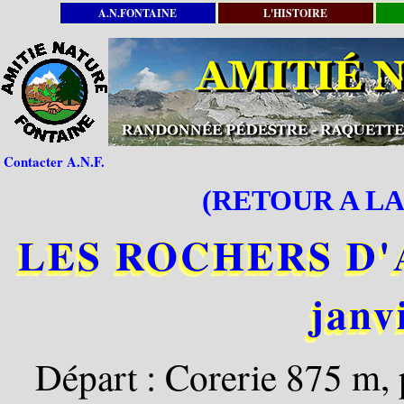
A.N.FONTAINE
L'HISTOIRE
Contacter A.N.F.
(RETOUR A LA
LES ROCHERS D'A
janv
Départ : Corerie 875 m, 