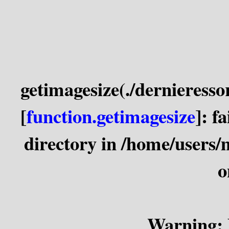
getimagesize(./dernieress
[
function.getimagesize
]: f
directory in
/home/users/
o
Warning
: