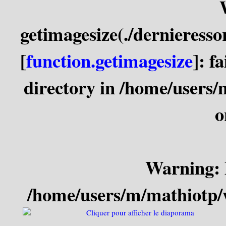
getimagesize(./dernieres
[
function.getimagesize
]: f
directory in
/home/users/
o
Warning
:
/home/users/m/mathiotp/