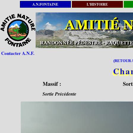
A.N.FONTAINE
L'HISTOIRE
Contacter A.N.F.
(RETOUR A
Cha
Massif :
Sort
Sortie Précédente