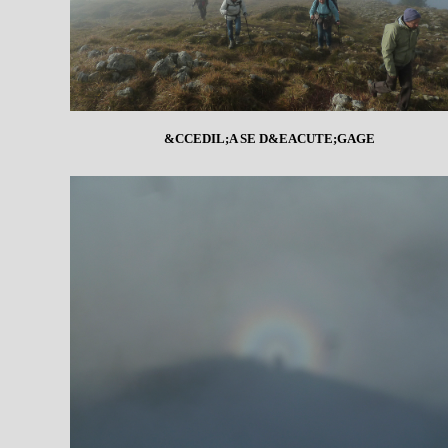
&CCEDIL;A SE D&EACUTE;GAGE