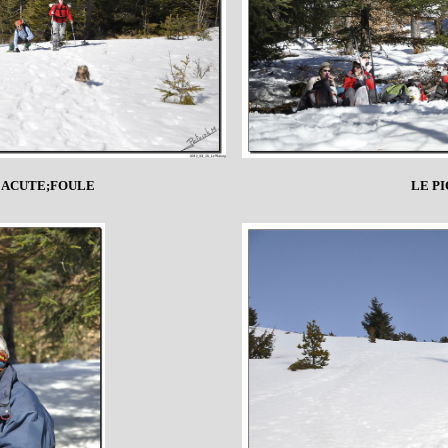
EACUTE;FOULE
LE P