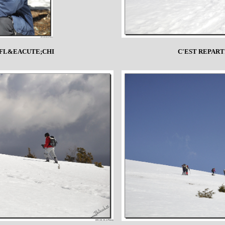
FL&EACUTE;CHI
C'EST REPAR