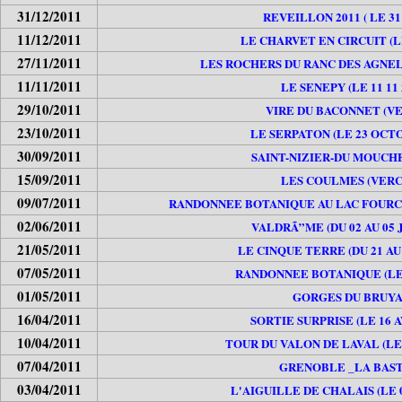
31/12/2011
REVEILLON 2011 ( LE 31 
11/12/2011
LE CHARVET EN CIRCUIT (LE
27/11/2011
LES ROCHERS DU RANC DES AGNELON
11/11/2011
LE SENEPY (LE 11 11 
29/10/2011
VIRE DU BACONNET (V
23/10/2011
LE SERPATON (LE 23 OCTO
30/09/2011
SAINT-NIZIER-DU MOUCH
15/09/2011
LES COULMES (VERC
09/07/2011
RANDONNEE BOTANIQUE AU LAC FOURCHU
02/06/2011
VALDRÃ”ME (DU 02 AU 05 J
21/05/2011
LE CINQUE TERRE (DU 21 AU 
07/05/2011
RANDONNEE BOTANIQUE (LE 
01/05/2011
GORGES DU BRUY
16/04/2011
SORTIE SURPRISE (LE 16 A
10/04/2011
TOUR DU VALON DE LAVAL (LE 
07/04/2011
GRENOBLE _LA BAS
03/04/2011
L'AIGUILLE DE CHALAIS (LE 0