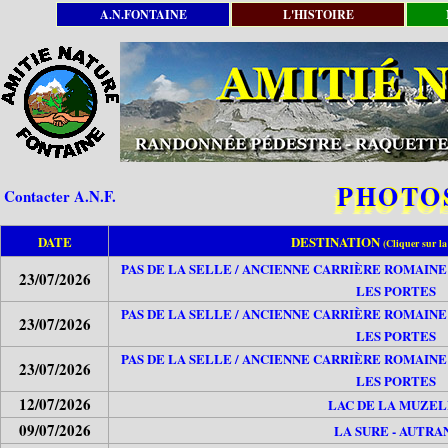
A.N.FONTAINE
L'HISTOIRE
PHOTOS
Contacter A.N.F.
DATE
DESTINATION
(Cliquer sur la
PAS DE LA SELLE / ANCIENNE CARRIÈRE ROMAINE 
23/07/2026
LES PORTES
PAS DE LA SELLE / ANCIENNE CARRIÈRE ROMAINE 
23/07/2026
LES PORTES
PAS DE LA SELLE / ANCIENNE CARRIÈRE ROMAINE 
23/07/2026
LES PORTES
12/07/2026
LAC DE LA MUZE
09/07/2026
LA SURE - AUTRA