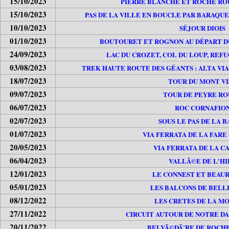
15/10/2023
PIERRE BLANCHE ET ROCHE ROU
15/10/2023
PAS DE LA VILLE EN BOUCLE PAR BARAQU
10/10/2023
SÉJOUR DIOIS
01/10/2023
BOUTOURET ET ROGNON AU DÉPART D
24/09/2023
LAC DU CROZET, COL DU LOUP, REF
03/08/2023
TREK HAUTE ROUTE DES GÉANTS : ALTA VI
18/07/2023
TOUR DU MONT VI
09/07/2023
TOUR DE PEYRE R
06/07/2023
ROC CORNAFIO
02/07/2023
SOUS LE PAS DE LA 
01/07/2023
VIA FERRATA DE LA FARE 
20/05/2023
VIA FERRATA DE LA C
06/04/2023
VALLÃ©E DE L'HI
12/01/2023
LE CONNEST ET BEAU
05/01/2023
LES BALCONS DE BEL
08/12/2022
LES CRETES DE LA M
27/11/2022
CIRCUIT AUTOUR DE NOTRE DA
20/11/2022
BELVÃ©DÃ¨RE DE ROCH