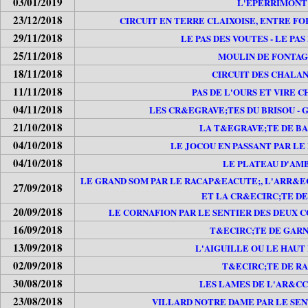
03/01/2019
L'EPERRIMONT
23/12/2018
CIRCUIT EN TERRE CLAIXOISE, ENTRE F
29/11/2018
LE PAS DES VOUTES - LE PAS
25/11/2018
MOULIN DE FONTA
18/11/2018
CIRCUIT DES CHALA
11/11/2018
PAS DE L'OURS ET VIRE 
04/11/2018
LES CR&EGRAVE;TES DU BRISOU - 
21/10/2018
LA T&EGRAVE;TE DE B
04/10/2018
LE JOCOU EN PASSANT PAR L
04/10/2018
LE PLATEAU D'AM
LE GRAND SOM PAR LE RACAP&EACUTE;, L'ARR&EC
27/09/2018
ET LA CR&ECIRC;TE DE
20/09/2018
LE CORNAFION PAR LE SENTIER DES DEUX C
16/09/2018
T&ECIRC;TE DE GARN
13/09/2018
L'AIGUILLE OU LE HAUT
02/09/2018
T&ECIRC;TE DE R
30/08/2018
LES LAMES DE L'AR&CC
23/08/2018
VILLARD NOTRE DAME PAR LE SEN