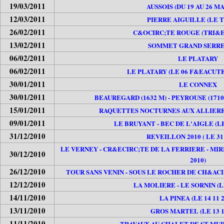
19/03/2011
AUSSOIS (DU 19 AU 26 MA
12/03/2011
PIERRE AIGUILLE (LE 
26/02/2011
C&OCIRC;TE ROUGE (TRI&E
13/02/2011
SOMMET GRAND SERRE 
06/02/2011
LE PLATARY
06/02/2011
LE PLATARY (LE 06 F&EACUTE
30/01/2011
LE CONNEX
30/01/2011
BEAUREGARD (1632 M) - PEYROUSE (1710 
15/01/2011
RAQUETTES NOCTURNES AUX ALLIERES 
09/01/2011
LE BRUYANT - BEC DE L'AIGLE (LE
31/12/2010
REVEILLON 2010 ( LE 31 
LE VERNEY - CR&ECIRC;TE DE LA FERRIERE - MIR
30/12/2010
2010)
26/12/2010
TOUR SANS VENIN - SOUS LE ROCHER DE CH&ACIR
12/12/2010
LA MOLIERE - LE SORNIN (LE
14/11/2010
LA PINEA (LE 14 11 2
13/11/2010
GROS MARTEL (LE 13 1
11/11/2010
TRAVAUX AU CHALET DE ST MURY 