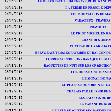
17/05/2018
LE BELV&EACUTE;D&EGRAVE;RE DU RANC P
03/05/2018
LA FERME DE FESSOLE DEP
26/04/2018
TOUR DU VALLON DE M
26/04/2018
VARACIEUX - TRAVERS 
19/04/2018
PRAVOUTA
06/04/2018
LE PIC ST MICHEL EN R
23/03/2018
CHANT DES OISEA
18/03/2018
PLATEAU DE LA MOLI&E
22/02/2018
BELV&EACUTE;D&EGRAVE;RES ET BALCON DE
08/02/2018
CORREN&CCEDIL;ON - BARAQUE DE MA
30/01/2018
RAQUETTES DE NUIT SUR LES CR&ECIRC
28/01/2018
COL DU S&EACUTE;N&E
18/01/2018
LE SIGNAL DE NA
21/12/2017
LE PLATEAU DE SORNIN ET LA
17/12/2017
CHALAIS PAR LE TOUR DE
10/12/2017
LES BALCONS DE R
03/12/2017
LA CABANE DE ROB
30/11/2017
LE BELV&EACUTE;D&EGRAVE;RE DE 