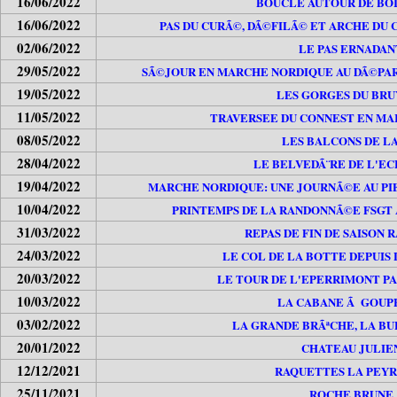
16/06/2022
BOUCLE AUTOUR DE BOI
16/06/2022
PAS DU CURÃ©, DÃ©FILÃ© ET ARCHE DU 
02/06/2022
LE PAS ERNADAN
29/05/2022
SÃ©JOUR EN MARCHE NORDIQUE AU DÃ©PAR
19/05/2022
LES GORGES DU BR
11/05/2022
TRAVERSEE DU CONNEST EN M
08/05/2022
LES BALCONS DE L
28/04/2022
LE BELVEDÃ¨RE DE L'E
19/04/2022
MARCHE NORDIQUE: UNE JOURNÃ©E AU PI
10/04/2022
PRINTEMPS DE LA RANDONNÃ©E FSGT 
31/03/2022
REPAS DE FIN DE SAISON
24/03/2022
LE COL DE LA BOTTE DEPUIS
20/03/2022
LE TOUR DE L'EPERRIMONT PA
10/03/2022
LA CABANE Ã GOUP
03/02/2022
LA GRANDE BRÃªCHE, LA BU
20/01/2022
CHATEAU JULIE
12/12/2021
RAQUETTES LA PEY
25/11/2021
ROCHE BRUNE