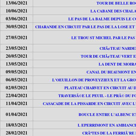
13/06/2021
TOUR DE BELLE R
10/06/2021
LA CABANE DES CHAL
03/06/2021
LE PAS DE LA BALME DEPUIS LE 
30/05/2021
CHARANDE EN CIRCUIT PAR LE PAS DE LA LOSE E
27/05/2021
LE TROU ST MICHEL PAR LE PAS
23/05/2021
CHÃ¢TEAU NARDE
20/05/2021
TOUR DE CHÃ¢TEAU VERT E
13/05/2021
LA DENT DE MOIR
09/05/2021
CANAL DU BEAUMONT EN
06/05/2021
L'OEUILLON DE PROVEYZIEUX ET LA GRO
02/05/2021
PLATEAU CHARVET EN CIRCUIT AU 
22/04/2021
TRAVERSÃ©E LE PEUIL - LE PRÃ© DU F
11/04/2021
CASACADE DE LA PISSARDE EN CIRCUIT AVEC 
01/04/2021
BOUCLE ENTRE L'ALBENC E
18/03/2021
L EPERRIMONT EN AMBIANCE
28/02/2021
CRÃªTES DE LA FERRIÃ¨RE 