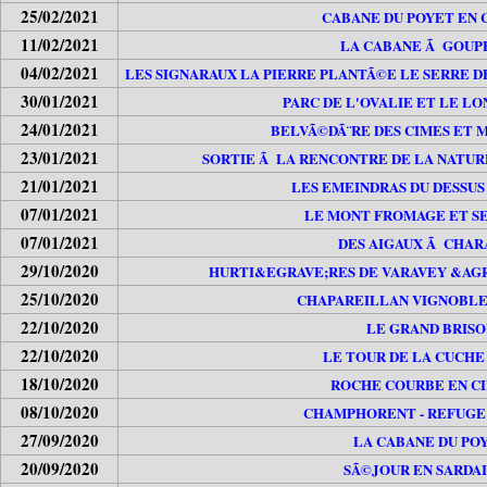
25/02/2021
CABANE DU POYET EN 
11/02/2021
LA CABANE Ã GOUP
04/02/2021
LES SIGNARAUX LA PIERRE PLANTÃ©E LE SERRE D
30/01/2021
PARC DE L'OVALIE ET LE L
24/01/2021
BELVÃ©DÃ¨RE DES CIMES ET
23/01/2021
SORTIE Ã LA RENCONTRE DE LA NATUR
21/01/2021
LES EMEINDRAS DU DESSUS
07/01/2021
LE MONT FROMAGE ET SE
07/01/2021
DES AIGAUX Ã CHA
29/10/2020
HURTI&EGRAVE;RES DE VARAVEY &AGR
25/10/2020
CHAPAREILLAN VIGNOBLE 
22/10/2020
LE GRAND BRISO
22/10/2020
LE TOUR DE LA CUCHE (
18/10/2020
ROCHE COURBE EN CI
08/10/2020
CHAMPHORENT - REFUGE
27/09/2020
LA CABANE DU PO
20/09/2020
SÃ©JOUR EN SARDA