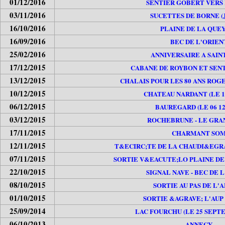
01/12/2016
SENTIER GOBERT VERS
03/11/2016
SUCETTES DE BORNE (
16/10/2016
PLAINE DE LA QUE
16/09/2016
BEC DE L'ORIEN
25/02/2016
ANNIVERSAIRE A SAIN
17/12/2015
CABANE DE ROYBON ET SEN
13/12/2015
CHALAIS POUR LES 80 ANS ROGER
10/12/2015
CHATEAU NARDANT (LE 10
06/12/2015
BAUREGARD (LE 06 12
03/12/2015
ROCHEBRUNE - LE GRA
17/11/2015
CHARMANT SO
12/11/2015
T&ECIRC;TE DE LA CHAUDI&EGRA
07/11/2015
SORTIE V&EACUTE;LO PLAINE D
22/10/2015
SIGNAL NAVE - BEC DE 
08/10/2015
SORTIE AU PAS DE L'
01/10/2015
SORTIE &AGRAVE; L'AUP
25/09/2014
LAC FOURCHU (LE 25 SEPT
06/10/2013
ANNECY