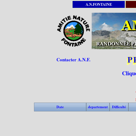
A.N.FONTAINE
P
Contacter A.N.F.
Cliqu
Date
departement
Difficulté