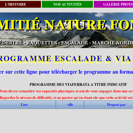
L'HISTOIRE
NOS ACTIVITÉS
GALERIE PHOT
ROGRAMME ESCALADE & VIA
er sur cette ligne pour télécharger le programme au form
PROGRAMME DES VIAFERRATA A TITRE INDICATIF
Vous devez connaître vos capacités physiques avant de vous engager dans une act
Regardez le niveau de difficulté, et ne partez qu'en étant sûr que cette activité est
Lieu
ville
Proposé par