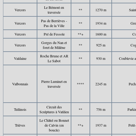
Le Bémont en
Vercors
**
1270 m
Sain
traversée
Pas de Berrièves -
Vercors
**
1934 m
Gre
Pas de la Ville
Vercors
Pré de Fessole
**+
1600 m
Co
Gorges du Nan et
Vercors
**
925 m
Cog
foret de Mâlène
Roche Brune et AR
Valdaine
**
930 m
Coublevie a
Le Sabot
Pierre Luminet en
Valbonnais
****
2245 m
Pech
traversée
Circuit des
Tullinois
**
756 m
Parki
Sculptures à Vatilieu
Le Châtel ou Bonnet
Trièves
de Calvin (en
**+
1937 m
Petit
boucle)