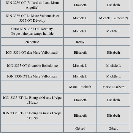
IGN 3236 OT (Villard-de-Lans Mont
Elisabeth
Elisabeth
Aiguille)
IGN 3336 OT La Mure Valbonnais et
Michèle L
Michèle L (Cécile ?)
3337 OT Dévoluy
Carte IGN 3337 OT Dévoluy
Michèle L
Michèle L
Ne pas faire par temps humide
en boucle
Rémy
IGN 3336 OT (La Mure Valbonnais)
Elisabeth
Elisabeth
IGN 3335 OT Grenoble Belledonne
Michèle L
Michèle L
IGN 3336 OT La Mure Valbonnais
Michèle L
Michèle L
Marie Elisabeth
Marie Elisabeth
IGN 3335 ET (Le Bourg d'Oisans L'Alpe
Elisabeth
Elisabeth
d'Huez)
IGN 3335 ET (Le Bourg d'Oisans L'Alpe
Elisabeth
Elisabeth
d'Huez)
Gérard
Gérard