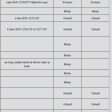
carte IGN 3236OT Villard de Lans
Evelyne
Evelyne
Rémy
Rémy
Carte IGN 3235 OT
Gérard
Gérard
Cartes IGN 3236 OT et 3237 OT
Gérard
Gérard
Rémy
Rémy
un long sentier étroit en dévers dans la
Rémy
forêt.
Rémy
Rémy
Gérard
Gérard
Gérard
Gérard