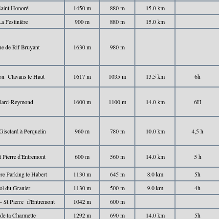
aint Honoré
1450 m
880 m
15.0 km
La Festinière
900 m
880 m
15.0 km
ne de Rif Bruyant
1630 m
980 m
on Clavans le Haut
1617 m
1035 m
13.5 km
6h
llard-Reymond
1600 m
1100 m
14.0 km
6H
Gisclard à Perquelin
960 m
780 m
10.0 km
4,5 h
 Pierre d'Entremont
600 m
560 m
14.0 km
5 h
re Parking le Habert
1130 m
645 m
8.0 km
5h
ol du Granier
1130 m
500 m
9.0 km
4h
- St Pierre d'Entremont
1042 m
600 m
de la Charmette
1292 m
690 m
14.0 km
5h