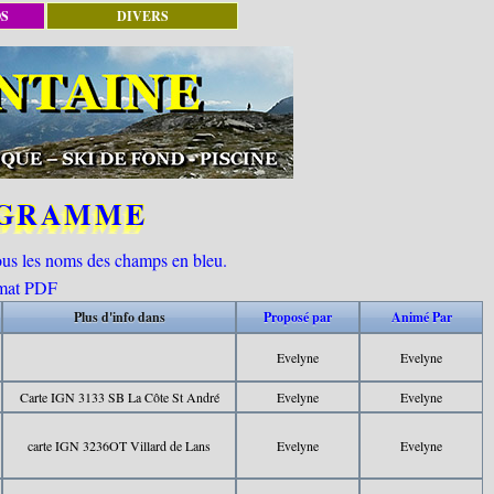
OS
DIVERS
OGRAMME
tous les noms des champs en bleu.
ormat PDF
Plus d'info dans
Proposé par
Animé Par
Evelyne
Evelyne
Carte IGN 3133 SB La Côte St André
Evelyne
Evelyne
carte IGN 3236OT Villard de Lans
Evelyne
Evelyne