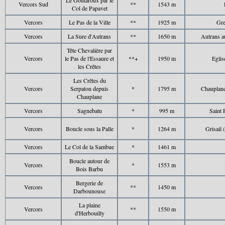
Le Goutaroux par le
Vercors Sud
**
1543 m
Col de Papavet
Vercors
Le Pas de la Ville
**
1925 m
Gre
Vercors
La Sure d'Autrans
**
1650 m
Autrans au
Tête Chevalière par
Vercors
le Pas de l'Essaure et
**+
1950 m
Eglis
les Crêtes
Les Crêtes du
Vercors
Serpaton depuis
*
1795 m
Chauplane
Chauplane
Vercors
Sagnebatu
*
995 m
Saint 
Vercors
Boucle sous la Palle
*
1264 m
Grisail 
Vercors
Le Col de la Sambue
*
1461 m
Boucle autour de
Vercors
*
1553 m
Bois Barbu
Bergerie de
Vercors
**
1450 m
Darbounouse
La plaine
Vercors
**
1550 m
d'Herbouilly