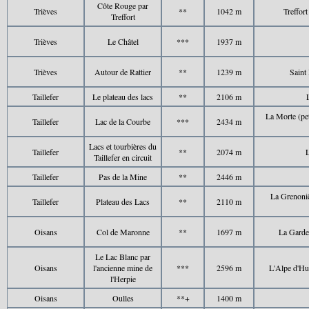
Côte Rouge par
Trièves
**
1042 m
Treffort
Treffort
Trièves
Le Châtel
***
1937 m
Trièves
Autour de Rattier
**
1239 m
Saint 
Taillefer
Le plateau des lacs
**
2106 m
La Morte (pet
Taillefer
Lac de la Courbe
***
2434 m
Lacs et tourbières du
Taillefer
**
2074 m
L
Taillefer en circuit
Taillefer
Pas de la Mine
**
2446 m
La Grenoniè
Taillefer
Plateau des Lacs
**
2110 m
Oisans
Col de Maronne
**
1697 m
La Garde 
Le Lac Blanc par
Oisans
l'ancienne mine de
***
2596 m
L'Alpe d'Hue
l'Herpie
Oisans
Oulles
**+
1400 m