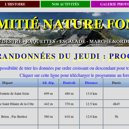
L'HISTOIRE
NOS ACTIVITÉS
GALERIE PHOT
RANDONNÉES DU JEUDI : PR
possibilité de trier les données par ordre croissant ou descendant pour 
Cliquer sur cette ligne pour télécharger le programme au f
Départ
Alt. dép.
Denivelé
Distance
Durée
l'entrée de Saint Sixte
699 m
480 m
13.0 km
e Saint Hilaire de la Côte
442 m
370 m
12.5 km
4h45
: Brion , Pas Berlioz
580 m
610 m
12.0 km
5h