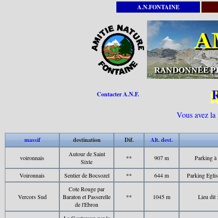
A.N.FONTAINE
Contacter A.N.F.
Vous avez la 
massif
destination
Dif.
Alt. dest.
Autour de Saint
voironnais
**
907 m
Parking à 
Sixte
Voironnais
Sentier de Bocsozel
**
644 m
Parking Eglis
Cote Rouge par
Vercors Sud
Baraton et Passerelle
**
1045 m
Lieu dit 
de l'Ebron