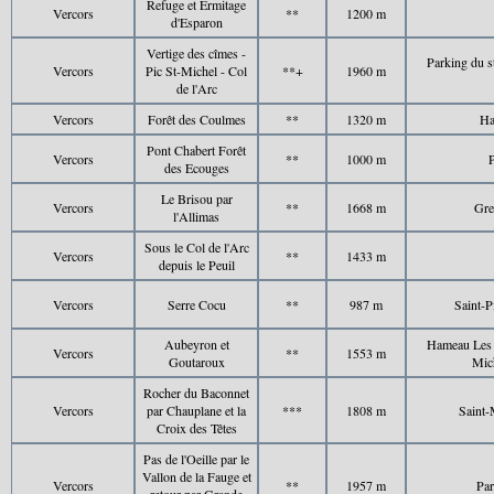
Refuge et Ermitage
Vercors
**
1200 m
d'Esparon
Vertige des cîmes -
Parking du s
Vercors
Pic St-Michel - Col
**+
1960 m
de l'Arc
Vercors
Forêt des Coulmes
**
1320 m
Ha
Pont Chabert Forêt
Vercors
**
1000 m
des Ecouges
Le Brisou par
Vercors
**
1668 m
Gre
l'Allimas
Sous le Col de l'Arc
Vercors
**
1433 m
depuis le Peuil
Vercors
Serre Cocu
**
987 m
Saint-P
Aubeyron et
Hameau Les 
Vercors
**
1553 m
Goutaroux
Mic
Rocher du Baconnet
Vercors
par Chauplane et la
***
1808 m
Saint-
Croix des Têtes
Pas de l'Oeille par le
Vallon de la Fauge et
Vercors
**
1957 m
Par