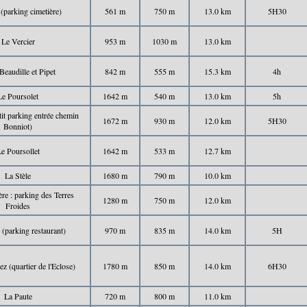
 (parking cimetière)
561 m
750 m
13.0 km
5H30
Le Vercier
953 m
1030 m
13.0 km
Beaudille et Pipet
842 m
555 m
15.3 km
4h
Le Poursolet
1642 m
540 m
13.0 km
5h
it parking entrée chemin
1672 m
930 m
12.0 km
5H30
Bonniot)
e Poursollet
1642 m
533 m
12.7 km
La Stèle
1680 m
790 m
10.0 km
re : parking des Terres
1280 m
750 m
12.0 km
Froides
(parking restaurant)
970 m
835 m
14.0 km
5H
z (quartier de l'Eclose)
1780 m
850 m
14.0 km
6H30
La Paute
720 m
800 m
11.0 km