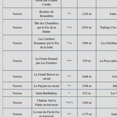
retour par Grande
Combe
Rochers du
Vercors
**
1220 m
Saint 
Bournillon
Tête des Chaudières
Vercors
par le Pas de la
**+
2030 m
Parking Clos
Balme
Les Carrières
Vercors
Romaines par le Pas
**+
1900 m
Les Fréchinet
de la Selle
La Ferme Durand
Vercors
***
929 m
La Poya (plus
par Les Ferrières
Le Grand Brisou en
Vercors
**
1668 m
Gre
circuit
Vercors
Le Pleynet en circuit
**
1508 m
Mir
Vercors
Saint-Barthélémy
*
632 m
Les 
Château Vert le
Vercors
**(*)
1560 m
Palais en traversée
Le tour du Pal de Fer
Vercors
**
1175 m
Sain
en traversée