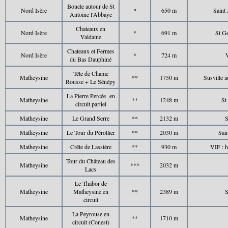
Boucle autour de St
Nord Isère
*
650 m
Saint
Antoine l'Abbaye
Chateaux en
Nord Isère
*
691 m
St Ge
Valdaine
Chateaux et Fermes
Nord Isère
*
724 m
V
du Bas Dauphiné
Tête de Chame
Matheysine
**
1750 m
Susville a
Rousse + Le Sénépy
La Pierre Percée en
Matheysine
**
1248 m
St
circuit partiel
Matheysine
Le Grand Serre
**
2132 m
S
Matheysine
Le Tour du Pérollier
**
2030 m
Sai
Matheysine
Crête de Lassière
**
930 m
VIF : 
Tour du Château des
Matheysine
***
2032 m
Lacs
Le Thabor de
Matheysine
Matheysine en
**
2389 m
S
circuit
La Peyrouse en
Matheysine
**
1710 m
circuit (Conest)