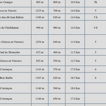
les Granges
805 m
800 m
10.0 km
5h
sse en Vercors
1235 m
700 m
14.0 km
5
 lieu-dit Jean Babois
1100 m
620 m
14.0 km
5 h
e de Chichilianne
990 m
980 m
14.0 km
6 h
 (Gresse en Vercors)
1254 m
640 m
11.0 km
5
Paul les Monestier
672 m
460 m
11.5 km
5
(Gresse en Vercors)
852 m
550 m
12.5 km
5
Corrençon
1143 m
570 m
17.0 km
6
Bois Barbu
1107 m
620 m
18.5 km
6
Corrençon
1140 m
500 m
18.0 km
Corrençon
1140 m
650 m
17.0 km