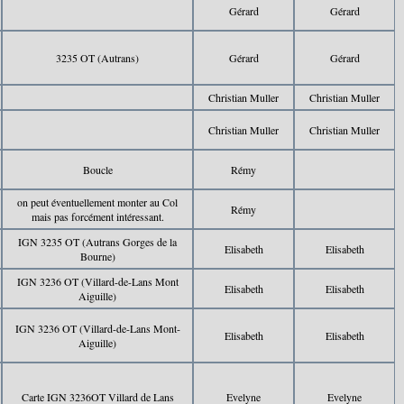
Gérard
Gérard
3235 OT (Autrans)
Gérard
Gérard
Christian Muller
Christian Muller
Christian Muller
Christian Muller
Boucle
Rémy
on peut éventuellement monter au Col
Rémy
mais pas forcément intéressant.
IGN 3235 OT (Autrans Gorges de la
Elisabeth
Elisabeth
Bourne)
IGN 3236 OT (Villard-de-Lans Mont
Elisabeth
Elisabeth
Aiguille)
IGN 3236 OT (Villard-de-Lans Mont-
Elisabeth
Elisabeth
Aiguille)
Carte IGN 3236OT Villard de Lans
Evelyne
Evelyne