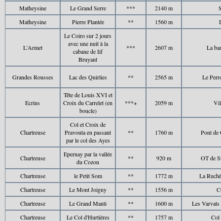
Matheysine
Le Grand Serre
***
2140 m
S
Matheysine
Pierre Plantée
**
1560 m
Le Coiro sur 2 jours
avec une nuit à la
L'Armet
***
2607 m
La ba
cabane de Iif
Bruyant
Grandes Rousses
Lac des Quirlies
**
2565 m
Le Perr
Tête de Louis XVI et
Ecrins
Croix du Carrelet (en
***+
2059 m
Vi
boucle)
Col et Croix de
Chartreuse
Pravouta en passant
**
1760 m
Pont de 
par le col des Ayes
Epernay par la vallée
Chartreuse
**
920 m
OT de St
du Cozon
Chartreuse
le Petit Som
**
1772 m
La Ruchè
Chartreuse
Le Mont Joigny
**
1556 m
C
Chartreuse
Le Grand Manti
**
1600 m
Les Varvats 
Chartreuse
Le Col d'Hurtières
**
1757 m
Col 