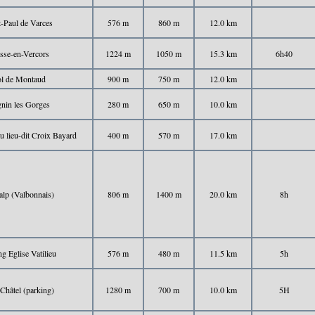
t-Paul de Varces
576 m
860 m
12.0 km
sse-en-Vercors
1224 m
1050 m
15.3 km
6h40
l de Montaud
900 m
750 m
12.0 km
nin les Gorges
280 m
650 m
10.0 km
u lieu-dit Croix Bayard
400 m
570 m
17.0 km
alp (Valbonnais)
806 m
1400 m
20.0 km
8h
ng Eglise Vatilieu
576 m
480 m
11.5 km
5h
-Châtel (parking)
1280 m
700 m
10.0 km
5H