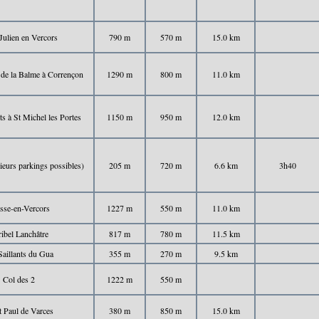
Julien en Vercors
790 m
570 m
15.0 km
 de la Balme à Corrençon
1290 m
800 m
11.0 km
s à St Michel les Portes
1150 m
950 m
12.0 km
ieurs parkings possibles)
205 m
720 m
6.6 km
3h40
sse-en-Vercors
1227 m
550 m
11.0 km
ibel Lanchâtre
817 m
780 m
11.5 km
Saillants du Gua
355 m
270 m
9.5 km
Col des 2
1222 m
550 m
t Paul de Varces
380 m
850 m
15.0 km