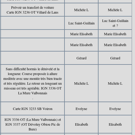
Prévoir un transfert de voiture
Michèle L
Michèle L
Carte IGN 3236 OT Villard de Lans
Luc Saint-Guillain
Luc Saint-Guillain
et ?
Marie Elisabeth
Marie Elisabeth
Marie Elisabeth
Marie Elisabeth
Gérard
Gérard
Sans difficulté hormis le dénivelé et la
longueur. Course proposée à allure
modérée avec une montée très bien tracée
et très régulière. Le retour en longeant un
Michèle L
Michèle L
ruisseau est très agréable. IGN 3336 OT
La Mure Valbonnais
.
Carte IGN 3233 SB Voiron
Evelyne
Evelyne
IGN 3336 OT (La Mure Valbonnais) et
IGN 3337 (OT Dévoluy Obiou Pic de
Elisabeth
Elisabeth
Bure)