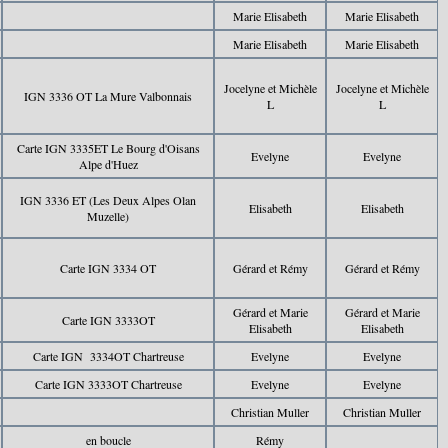
Marie Elisabeth
Marie Elisabeth
Marie Elisabeth
Marie Elisabeth
Jocelyne et Michèle
Jocelyne et Michèle
IGN 3336 OT La Mure Valbonnais
L
L
Carte IGN 3335ET Le Bourg d'Oisans
Evelyne
Evelyne
Alpe d'Huez
IGN 3336 ET (Les Deux Alpes Olan
Elisabeth
Elisabeth
Muzelle)
Carte IGN 3334 OT
Gérard et Rémy
Gérard et Rémy
Gérard et Marie
Gérard et Marie
Carte IGN 3333OT
Elisabeth
Elisabeth
Carte IGN 3334OT Chartreuse
Evelyne
Evelyne
Carte IGN 3333OT Chartreuse
Evelyne
Evelyne
Christian Muller
Christian Muller
en boucle
Rémy