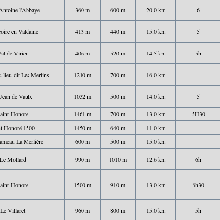
 Antoine l'Abbaye
360 m
600 m
20.0 km
6
oire en Valdaine
413 m
440 m
15.0 km
5
al de Virieu
406 m
520 m
14.5 km
5h
u lieu-dit Les Merlins
1210 m
700 m
16.0 km
 Jean de Vaulx
1032 m
500 m
14.0 km
5
aint-Honoré
1461 m
700 m
13.0 km
5H30
nt Honoré 1500
1450 m
640 m
11.0 km
hameau La Merlière
600 m
500 m
15.0 km
Le Mollard
990 m
1010 m
12.6 km
6h
aint-Honoré
1500 m
910 m
13.0 km
6h30
Le Villaret
960 m
800 m
15.0 km
5h