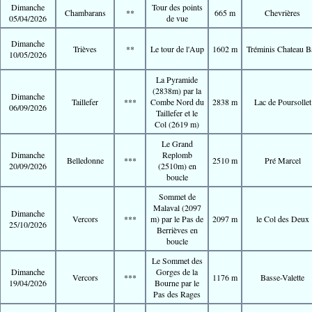
Dimanche
Tour des points
Chambarans
**
665 m
Chevrières
05/04/2026
de vue
Dimanche
Trièves
**
Le tour de l'Aup
1602 m
Tréminis Chateau B
10/05/2026
La Pyramide
(2838m) par la
Dimanche
Taillefer
***
Combe Nord du
2838 m
Lac de Poursollet
06/09/2026
Taillefer et le
Col (2619 m)
Le Grand
Dimanche
Replomb
Belledonne
***
2510 m
Pré Marcel
20/09/2026
(2510m) en
boucle
Sommet de
Malaval (2097
Dimanche
Vercors
***
m) par le Pas de
2097 m
le Col des Deux
25/10/2026
Berrièves en
boucle
Le Sommet des
Dimanche
Gorges de la
Vercors
***
1176 m
Basse-Valette
19/04/2026
Bourne par le
Pas des Rages