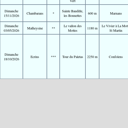
Vert
Dimanche
Sainte Baudille,
Chambarans
*
600 m
Marnans
15/11/2026
les Bonnettes
Dimanche
Le vallon des
Le Vivier à La Mot
Matheysine
**
1180 m
03/05/2026
Mottes
St Martin
Dimanche
Ecrins
***
Tour du Paletas
2250 m
Confolens
18/10/2026