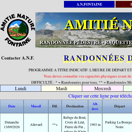
A.N.FONTAINE
RANDONNÉES D
Contacter A.N.F.
PROGRAMME A TITRE INDICATIF: L'HEURE DE DÉPART E
Vous devez connaître vos capacités physiques avant de v
DIFFICULTÉ : * = Randonnées pour tous, ** = Randonnées Moye
Lundi
Mardi
Mercredi
Cliquer sur cette ligne pour télé
Alt.
Date
Massif
Dif.
Destination
Départ
dest.
Refuge du Bout,
Dimanche
Croix de Léat,
Parking La Bourge
Allevard
**+
1903 m
13/09/2026
Pierre du Pin ,
Noire
refuge de l'Oule