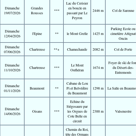
Lac du Cerisier
Dimanche
Grandes
en boucle en
***
2446 m
Col de Sarenne
19/07/2026
Rousses
passant par Le
Peyron
Parking Ecole ou
Dimanche
l'Epine
**
le Mont Grelle
1425 m
cimetière Attignat
12/04/2026
Oncin
Dimanche
Chartreuse
**+
Chamechaude
2082 m
Col de Porte
07/06/2026
Foyer de ski de fo
Dimanche
Le Mont
Chartreuse
***
1674 m
du Désert-des-
11/10/2026
Outhéran
Entremonts
Cabane de Lou
Dimanche
Beaumont
**
Pi et Belvédère
1298 m
La Salle en Beaumo
01/11/2026
du Beaumont
Echine du
Stégosaure par
Dimanche
Oisans
***
les Orgues de
2388 m
Valsenestre
14/06/2026
Cote Belle en
circuit
Chemin du Roi,
tète des Ormans