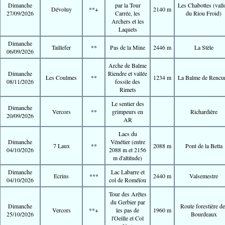
Dimanche
par la Tour
Les Chabottes (vall
Dévoluy
**+
2140 m
27/09/2026
Carrée, les
du Riou Froid)
Archers et les
Laquets
Dimanche
Taillefer
**
Pas de la Mine
2446 m
La Stèle
06/09/2026
Arche de Balme
Dimanche
Riendre et vallée
Les Coulmes
**
1234 m
La Balme de Rencur
08/11/2026
fossile des
Rimets
Le sentier des
Dimanche
Vercors
**
grimpeurs en
Richardière
20/09/2026
AR
Lacs du
Dimanche
Vénétier (entre
7 Laux
**
2088 m
Pont de la Betta
04/10/2026
2088 m et 2156
m d'altitude)
Dimanche
Lac Labarre et
Ecrins
***
2440 m
Valsemestre
04/10/2026
col de Roméïou
Tour des Arêtes
du Gerbier par
Dimanche
Route forestière de
Vercors
**+
les pas de
1960 m
25/10/2026
Bourdeaux
l'Oeille et Col