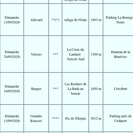
Dimanche
Parking La Bourge
Allevard
**(*)
refuge de l'Oule
1903 m
13/09/2026
Noire
La Croix du
Dimanche
Hameau de la
Vercors
***
Lautaret
1300 m
24/05/2026
Bénévise
Vercors Sud
Les Rochers de
Dimanche
Bauges
***
La Bade en
1850 m
Crévibert
10/05/2026
boucle
Dimanche
Grandes
Parking près de
****
Pic de l'Herpie
3012 m
13/09/2026
Rousses
l'Altiport