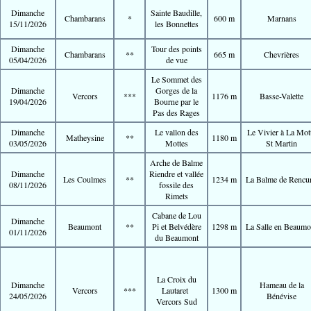
Dimanche
Sainte Baudille,
Chambarans
*
600 m
Marnans
15/11/2026
les Bonnettes
Dimanche
Tour des points
Chambarans
**
665 m
Chevrières
05/04/2026
de vue
Le Sommet des
Dimanche
Gorges de la
Vercors
***
1176 m
Basse-Valette
19/04/2026
Bourne par le
Pas des Rages
Dimanche
Le vallon des
Le Vivier à La Mot
Matheysine
**
1180 m
03/05/2026
Mottes
St Martin
Arche de Balme
Dimanche
Riendre et vallée
Les Coulmes
**
1234 m
La Balme de Rencur
08/11/2026
fossile des
Rimets
Cabane de Lou
Dimanche
Beaumont
**
Pi et Belvédère
1298 m
La Salle en Beaumo
01/11/2026
du Beaumont
La Croix du
Dimanche
Hameau de la
Vercors
***
Lautaret
1300 m
24/05/2026
Bénévise
Vercors Sud