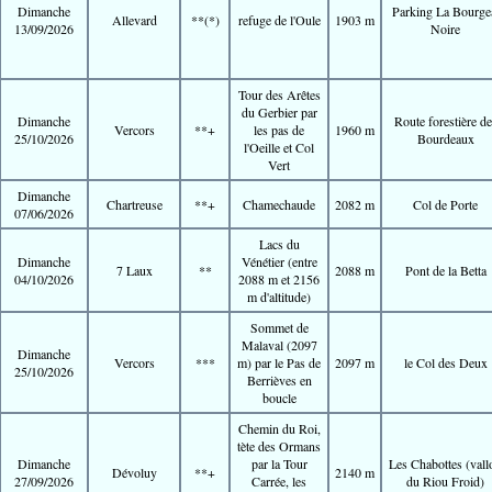
Dimanche
Parking La Bourge
Allevard
**(*)
refuge de l'Oule
1903 m
13/09/2026
Noire
Tour des Arêtes
du Gerbier par
Dimanche
Route forestière de
Vercors
**+
les pas de
1960 m
25/10/2026
Bourdeaux
l'Oeille et Col
Vert
Dimanche
Chartreuse
**+
Chamechaude
2082 m
Col de Porte
07/06/2026
Lacs du
Dimanche
Vénétier (entre
7 Laux
**
2088 m
Pont de la Betta
04/10/2026
2088 m et 2156
m d'altitude)
Sommet de
Malaval (2097
Dimanche
Vercors
***
m) par le Pas de
2097 m
le Col des Deux
25/10/2026
Berrièves en
boucle
Chemin du Roi,
tète des Ormans
Dimanche
par la Tour
Les Chabottes (vall
Dévoluy
**+
2140 m
27/09/2026
Carrée, les
du Riou Froid)