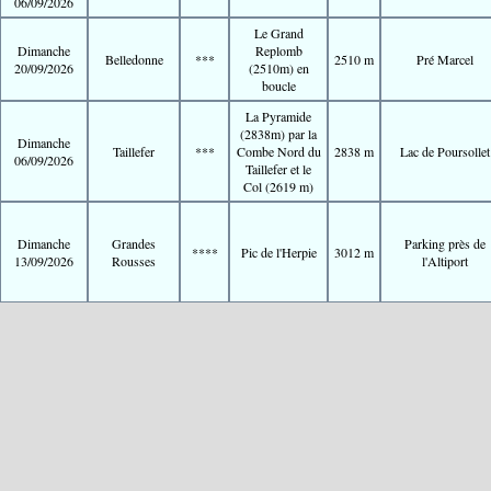
06/09/2026
Le Grand
Dimanche
Replomb
Belledonne
***
2510 m
Pré Marcel
20/09/2026
(2510m) en
boucle
La Pyramide
(2838m) par la
Dimanche
Taillefer
***
Combe Nord du
2838 m
Lac de Poursollet
06/09/2026
Taillefer et le
Col (2619 m)
Dimanche
Grandes
Parking près de
****
Pic de l'Herpie
3012 m
13/09/2026
Rousses
l'Altiport