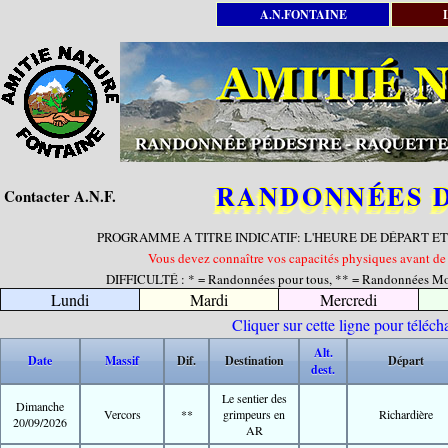
A.N.FONTAINE
RANDONNÉES D
Contacter A.N.F.
PROGRAMME A TITRE INDICATIF: L'HEURE DE DÉPART E
Vous devez connaître vos capacités physiques avant de v
DIFFICULTÉ : * = Randonnées pour tous, ** = Randonnées Moye
Lundi
Mardi
Mercredi
Cliquer sur cette ligne pour télé
Alt.
Date
Massif
Dif.
Destination
Départ
dest.
Le sentier des
Dimanche
Vercors
**
grimpeurs en
Richardière
20/09/2026
AR