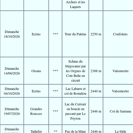
Archers et les
Laquets
Dimanche
Ecrins
***
Tour du Paletas
2250 m
Confolens
18/10/2026
Echine du
Stégosaure par
Dimanche
Oisans
***
les Orgues de
2388 m
Valsenestre
14/06/2026
Cote Belle en
circuit
Dimanche
Lac Labarre et
Ecrins
***
2440 m
Valsemestre
04/10/2026
col de Roméïou
Lac du Cerisier
Dimanche
Grandes
en boucle en
***
2446 m
Col de Sarenne
19/07/2026
Rousses
passant par Le
Peyron
Dimanche
Taillefer
**
Pas de la Mine
2446 m
La Stèle