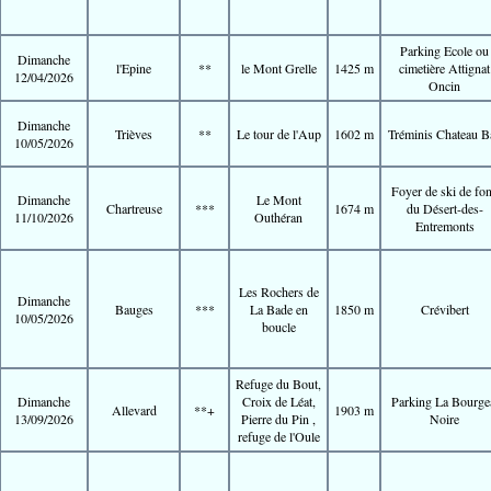
Parking Ecole ou
Dimanche
l'Epine
**
le Mont Grelle
1425 m
cimetière Attignat
12/04/2026
Oncin
Dimanche
Trièves
**
Le tour de l'Aup
1602 m
Tréminis Chateau B
10/05/2026
Foyer de ski de fo
Dimanche
Le Mont
Chartreuse
***
1674 m
du Désert-des-
11/10/2026
Outhéran
Entremonts
Les Rochers de
Dimanche
Bauges
***
La Bade en
1850 m
Crévibert
10/05/2026
boucle
Refuge du Bout,
Dimanche
Croix de Léat,
Parking La Bourge
Allevard
**+
1903 m
13/09/2026
Pierre du Pin ,
Noire
refuge de l'Oule