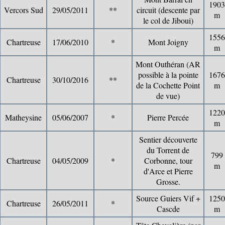
1903
Vercors Sud
29/05/2011
**
circuit (descente par
m
le col de Jiboui)
1556
Chartreuse
17/06/2010
*
Mont Joigny
m
Mont Outhéran (AR
possible à la pointe
1676
Chartreuse
30/10/2016
**
de la Cochette Point
m
de vue)
1220
Matheysine
05/06/2007
*
Pierre Percée
m
Sentier découverte
du Torrent de
799
Chartreuse
04/05/2009
*
Corbonne, tour
m
d'Arce et Pierre
Grosse.
Source Guiers Vif +
1250
Chartreuse
26/05/2011
*
Cascde
m