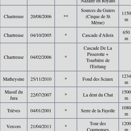
Nazaire en Royans
Sources du Guiers
1150
Chartreuse
20/08/2006
**
(Cirque de St
m
Même)
650
Chartreuse
04/10/2005
*
Cascade d'Alloix
m
Cascade De La
Pisserotte +
Chartreuse
04/02/2006
*
Tourbière de
l'Erétang
1234
Matheysine
25/11/2010
*
Fond des Sciaux
m
Massif du
1500
22/07/2007
*
La dent du Chat
Jura
m
1080
Trièves
04/01/2001
*
Serre de la Fayolle
m
Tour des
1200
Vercors
21/04/2011
*
Cournouses
m