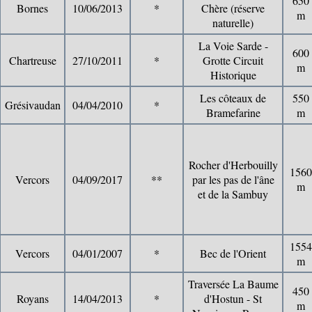
650
Bornes
10/06/2013
*
Chère (réserve
m
naturelle)
La Voie Sarde -
600
Chartreuse
27/10/2011
*
Grotte Circuit
m
Historique
Les côteaux de
550
Grésivaudan
04/04/2010
*
Bramefarine
m
Rocher d'Herbouilly
1560
Vercors
04/09/2017
**
par les pas de l'âne
m
et de la Sambuy
1554
Vercors
04/01/2007
*
Bec de l'Orient
m
Traversée La Baume
450
Royans
14/04/2013
*
d'Hostun - St
m