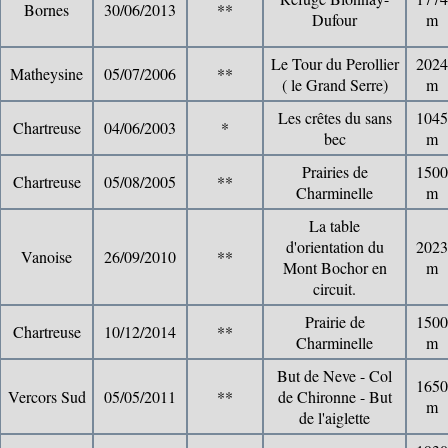
Bornes
30/06/2013
**
Dufour
m
Le Tour du Perollier
2024
Matheysine
05/07/2006
**
( le Grand Serre)
m
Les crêtes du sans
1045
Chartreuse
04/06/2003
*
bec
m
Prairies de
1500
Chartreuse
05/08/2005
**
Charminelle
m
La table
d'orientation du
2023
Vanoise
26/09/2010
**
Mont Bochor en
m
circuit.
Prairie de
1500
Chartreuse
10/12/2014
**
Charminelle
m
But de Neve - Col
1650
Vercors Sud
05/05/2011
**
de Chironne - But
m
de l'aiglette