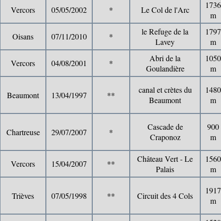
1736
Vercors
05/05/2002
*
Le Col de l'Arc
m
le Refuge de la
1797
Oisans
07/11/2010
*
Lavey
m
Abri de la
1050
Vercors
04/08/2001
*
Goulandière
m
canal et crètes du
1480
Beaumont
13/04/1997
**
Beaumont
m
Cascade de
900
Chartreuse
29/07/2007
*
Craponoz
m
Château Vert - Le
1560
Vercors
15/04/2007
**
Palais
m
1917
Trièves
07/05/1998
**
Circuit des 4 Cols
m