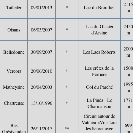
2115
Taillefer
09/01/2013
*
Lac du Brouffier
m
Lac du Glacier
2450
Oisans
06/03/2007
*
d'Arsine
m
2000
Belledonne
30/09/2007
*
Les Lacs Roberts
m
Les crêtes de la
1508
Vercors
20/06/2010
*
Ferriere
m
1995
Matheysine
20/04/2003
*
Col du Parché
m
La Pinéa - Le
1771
Chartreuse
13/10/1996
*
Charmanson
m
Circuit autour de
Vatilieu «Vois tous
Bas
699
26/11/2017
**
les lieux» avec
Grésivaudan
m