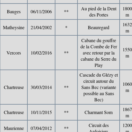
Au pied de la Dent
1800
Bauges
06/11/2006
**
des Portes
m
1632
Matheysine
21/04/2002
*
Beauregard
m
Cabane du gouffre
de la Combe de Fer
1550
Vercors
10/02/2016
**
avec retour par la
m
cabane du Serre du
Play
Cascade du Glézy et
circuit autour du
1060
Chartreuse
30/03/2014
**
Sans Bec (variante
m
possible au Sans
Bec)
1867
Chartreuse
10/11/2015
**
Charmant Som
m
Circuit des
1200
Maurienne
07/04/2012
**
Ardoisiers
m