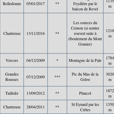
1135
Belledonne
05/01/2017
**
Feydière par le
m
balcon de Revel
Les sources du
Cernon (si sentier
1210
Chartreuse
13/11/2016
**
rouvert suite à
m
éboulement du Mont
Granier)
1784
Vercors
04/12/2009
*
Montagne de la Pale
m
Grandes
Pic du Mas de la
3020
07/12/2009
***
Rousses
Grâve
m
1872
Taillefer
13/09/2012
**
Plancol
m
St Eynard par les
1350
Chartreuse
28/04/2011
**
Crêtes
m