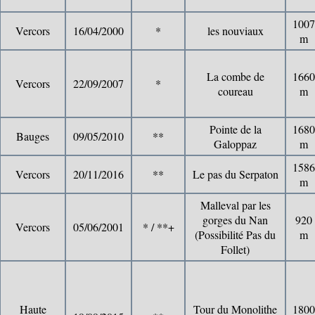
1007
Vercors
16/04/2000
*
les nouviaux
m
La combe de
1660
Vercors
22/09/2007
*
coureau
m
Pointe de la
1680
Bauges
09/05/2010
**
Galoppaz
m
1586
Vercors
20/11/2016
**
Le pas du Serpaton
m
Malleval par les
gorges du Nan
920
Vercors
05/06/2001
* / **+
(Possibilité Pas du
m
Follet)
Haute
Tour du Monolithe
1800