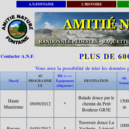
A.N.FONTAINE
L'HISTOIRE
PLUS DE 6
Contacter A.N.F.
Vous avez la possibilité de trier les donnée
AU
Dif. (+ =>
Alt.
Massif
PROGRAMME
Équipement
DESTINATION
Somm
LE
obligatoire)
Balade douce par le
Haute
1500
09/09/2012
*
chemin du Petit
Maurienne
m
Bonheur GR5E
Traversée douce La
1000
Royans
04/01/2012
*
Vacherie - Léoncel