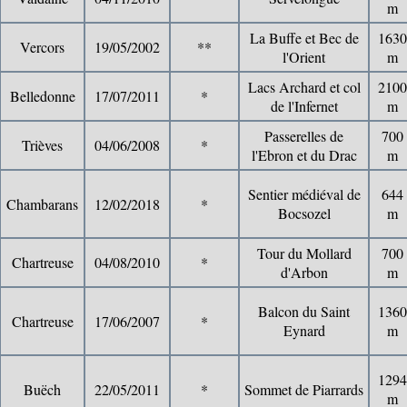
m
La Buffe et Bec de
1630
Vercors
19/05/2002
**
l'Orient
m
Lacs Archard et col
2100
Belledonne
17/07/2011
*
de l'Infernet
m
Passerelles de
700
Trièves
04/06/2008
*
l'Ebron et du Drac
m
Sentier médiéval de
644
Chambarans
12/02/2018
*
Bocsozel
m
Tour du Mollard
700
Chartreuse
04/08/2010
*
d'Arbon
m
Balcon du Saint
1360
Chartreuse
17/06/2007
*
Eynard
m
1294
Buëch
22/05/2011
*
Sommet de Piarrards
m