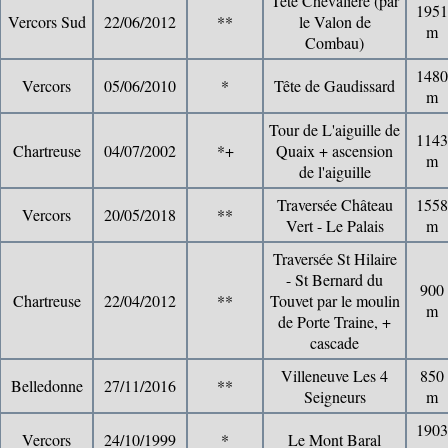
Tête Chevalière (par
1951
Vercors Sud
22/06/2012
**
le Valon de
m
Combau)
1480
Vercors
05/06/2010
*
Tête de Gaudissard
m
Tour de L'aiguille de
1143
Chartreuse
04/07/2002
*+
Quaix + ascension
m
de l'aiguille
Traversée Château
1558
Vercors
20/05/2018
**
Vert - Le Palais
m
Traversée St Hilaire
- St Bernard du
900
Chartreuse
22/04/2012
**
Touvet par le moulin
m
de Porte Traine, +
cascade
Villeneuve Les 4
850
Belledonne
27/11/2016
**
Seigneurs
m
1903
Vercors
24/10/1999
*
Le Mont Baral