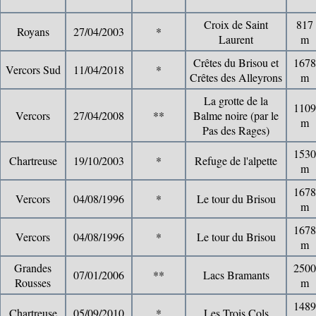
Croix de Saint
817
Royans
27/04/2003
*
Laurent
m
Crêtes du Brisou et
1678
Vercors Sud
11/04/2018
*
Crêtes des Alleyrons
m
La grotte de la
1109
Vercors
27/04/2008
**
Balme noire (par le
m
Pas des Rages)
1530
Chartreuse
19/10/2003
*
Refuge de l'alpette
m
1678
Vercors
04/08/1996
*
Le tour du Brisou
m
1678
Vercors
04/08/1996
*
Le tour du Brisou
m
Grandes
2500
07/01/2006
**
Lacs Bramants
Rousses
m
1489
Chartreuse
05/09/2010
*
Les Trois Cols