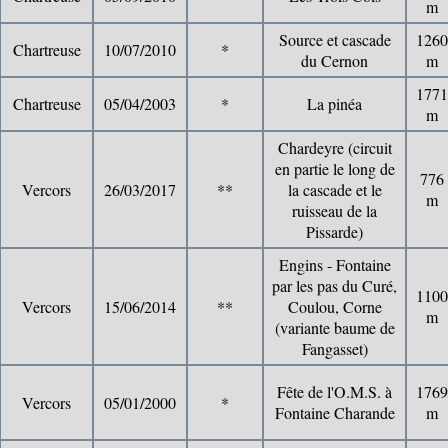
m
Source et cascade
1260
Chartreuse
10/07/2010
*
du Cernon
m
1771
Chartreuse
05/04/2003
*
La pinéa
m
Chardeyre (circuit
en partie le long de
776
Vercors
26/03/2017
**
la cascade et le
m
ruisseau de la
Pissarde)
Engins - Fontaine
par les pas du Curé,
1100
Vercors
15/06/2014
**
Coulou, Corne
m
(variante baume de
Fangasset)
Fête de l'O.M.S. à
1769
Vercors
05/01/2000
*
Fontaine Charande
m