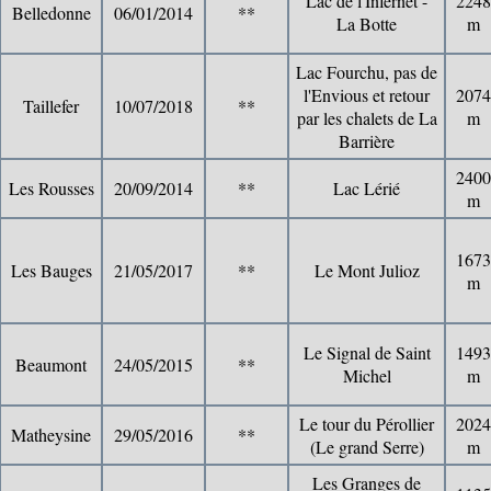
Lac de l'Infernet -
2248
Belledonne
06/01/2014
**
La Botte
m
Lac Fourchu, pas de
l'Envious et retour
2074
Taillefer
10/07/2018
**
par les chalets de La
m
Barrière
2400
Les Rousses
20/09/2014
**
Lac Lérié
m
1673
Les Bauges
21/05/2017
**
Le Mont Julioz
m
Le Signal de Saint
1493
Beaumont
24/05/2015
**
Michel
m
Le tour du Pérollier
2024
Matheysine
29/05/2016
**
(Le grand Serre)
m
Les Granges de