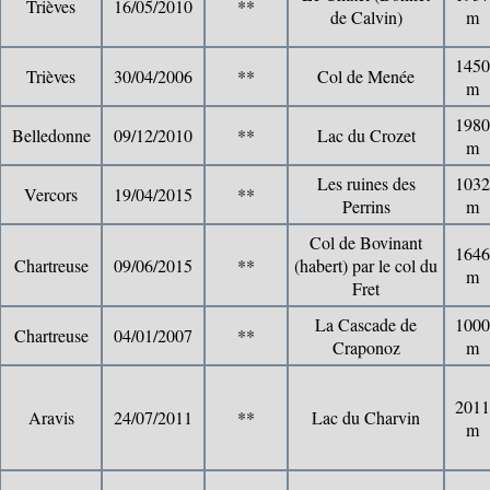
Trièves
16/05/2010
**
de Calvin)
m
1450
Trièves
30/04/2006
**
Col de Menée
m
1980
Belledonne
09/12/2010
**
Lac du Crozet
m
Les ruines des
1032
Vercors
19/04/2015
**
Perrins
m
Col de Bovinant
1646
Chartreuse
09/06/2015
**
(habert) par le col du
m
Fret
La Cascade de
1000
Chartreuse
04/01/2007
**
Craponoz
m
2011
Aravis
24/07/2011
**
Lac du Charvin
m