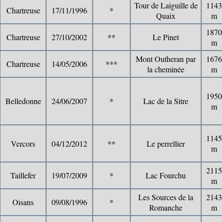
Tour de Laiguille de
1143
Chartreuse
17/11/1996
*
Quaix
m
1870
Chartreuse
27/10/2002
**
Le Pinet
m
Mont Outheran par
1676
Chartreuse
14/05/2006
***
la cheminée
m
1950
Belledonne
24/06/2007
*
Lac de la Sitre
m
1145
Vercors
04/12/2012
**
Le perrellier
m
2115
Taillefer
19/07/2009
*
Lac Fourchu
m
Les Sources de la
2143
Oisans
09/08/1996
*
Romanche
m