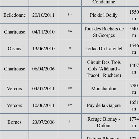
Condamine
1550
Belledonne
20/10/2011
**
Pic de l'Oeilly
m
Tour des Rochers de
940
Chartreuse
04/11/2010
**
St Georges
m
1546
Oisans
13/06/2010
*
Le lac Du Lauvitel
m
Circuit Des Trois
1407
Chartreuse
06/04/2006
**
Cols (Aliénard -
m
Tracol - Ruchère)
790
Vercors
04/07/2011
**
Monchardon
m
1651
Vercors
10/06/2011
**
Puy de la Gagère
m
Refuge Blonay -
1774
Bornes
23/07/2006
*
Dufour
m
Refuge Blonnay-
1774