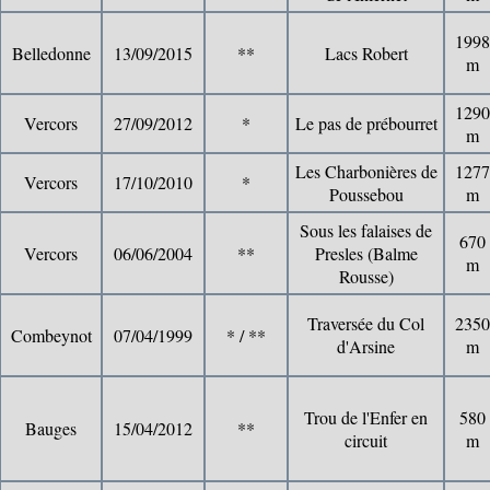
1998
Belledonne
13/09/2015
**
Lacs Robert
m
1290
Vercors
27/09/2012
*
Le pas de prébourret
m
Les Charbonières de
1277
Vercors
17/10/2010
*
Poussebou
m
Sous les falaises de
670
Vercors
06/06/2004
**
Presles (Balme
m
Rousse)
Traversée du Col
2350
Combeynot
07/04/1999
* / **
d'Arsine
m
Trou de l'Enfer en
580
Bauges
15/04/2012
**
circuit
m