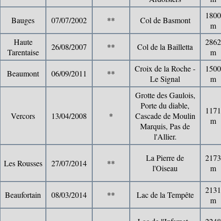
1800
Bauges
07/07/2002
**
Col de Basmont
m
Haute
2862
26/08/2007
**
Col de la Bailletta
Tarentaise
m
Croix de la Roche -
1500
Beaumont
06/09/2011
**
Le Signal
m
Grotte des Gaulois,
Porte du diable,
1171
Vercors
13/04/2008
*
Cascade de Moulin
m
Marquis, Pas de
l'Allier.
La Pierre de
2173
Les Rousses
27/07/2014
**
l'Oiseau
m
2131
Beaufortain
08/03/2014
**
Lac de la Tempête
m