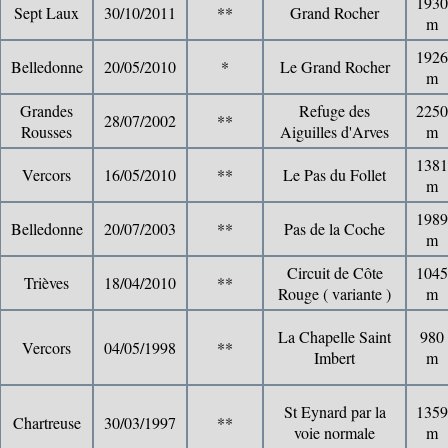
1930
Sept Laux
30/10/2011
**
Grand Rocher
m
1926
Belledonne
20/05/2010
*
Le Grand Rocher
m
Grandes
Refuge des
2250
28/07/2002
**
Rousses
Aiguilles d'Arves
m
1381
Vercors
16/05/2010
**
Le Pas du Follet
m
1989
Belledonne
20/07/2003
**
Pas de la Coche
m
Circuit de Côte
1045
Trièves
18/04/2010
**
Rouge ( variante )
m
La Chapelle Saint
980
Vercors
04/05/1998
**
Imbert
m
St Eynard par la
1359
Chartreuse
30/03/1997
**
voie normale
m