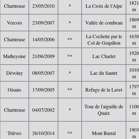
1821
Chartreuse
23/05/2010
*
La Croix de l'Alpe
m
1869
Vercors
23/09/2007
*
Vallée de combeau
m
La Cochette par le
1630
Chartreuse
14/05/2006
**
Col de Grapillon
m
1920
Matheysine
21/06/2009
**
Lac Charlet
m
1010
Dévoluy
08/05/2007
*
Lac du Sautet
m
1797
Oisans
17/09/2005
**
Refuge de la Lavet
m
Tour de l'aiguille de
1100
Chartreuse
04/07/2002
*
Quaix
m
1903
Trièves
26/10/2014
**
Mont Barral
m