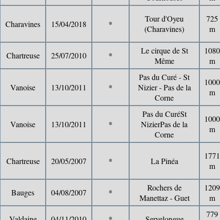
Tour d'Oyeu
725
Charavines
15/04/2018
*
(Charavines)
m
Le cirque de St
1080
Chartreuse
25/07/2010
*
Même
m
Pas du Curé - St
1000
Vanoise
13/10/2011
*
Nizier - Pas de la
m
Corne
Pas du CuréSt
1000
Vanoise
13/10/2011
*
NizierPas de la
m
Corne
1771
Chartreuse
20/05/2007
*
La Pinéa
m
Rochers de
1209
Bauges
04/08/2007
*
Manettaz - Guet
m
779
Valdaine
04/11/2010
*
Servelongue