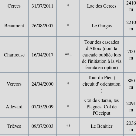
2410
Cerces
31/07/2011
*
Lac des Cerces
m
2210
Beaumont
26/08/2007
*
Le Gargas
m
Tour des cascades
d'Alloix (dont la
700
Chartreuse
16/04/2017
**+
cascade oubliée lors
m
de l'initiation à la via
ferrata en option)
Tour du Pieu (
880
Vercors
24/04/2000
*
circuit d' orientation
m
)
Col de Claran, les
2091
Allevard
07/05/2009
*
Plagnes, Col de
m
l'Occiput
2036
Trièves
09/07/2003
**
Le Bénitier
m