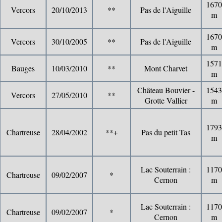
1670
Vercors
20/10/2013
**
Pas de l'Aiguille
m
1670
Vercors
30/10/2005
**
Pas de l'Aiguille
m
1571
Bauges
10/03/2010
**
Mont Charvet
m
Château Bouvier -
1543
Vercors
27/05/2010
**
Grotte Vallier
m
1793
Chartreuse
28/04/2002
**+
Pas du petit Tas
m
Lac Souterrain :
1170
Chartreuse
09/02/2007
*
Cernon
m
Lac Souterrain :
1170
Chartreuse
09/02/2007
*
Cernon
m