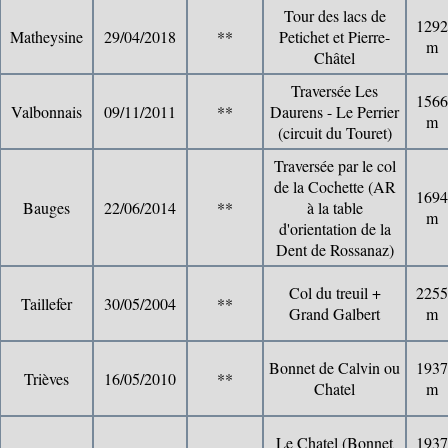
Tour des lacs de
1292
Matheysine
29/04/2018
**
Petichet et Pierre-
m
Châtel
Traversée Les
1566
Valbonnais
09/11/2011
**
Daurens - Le Perrier
m
(circuit du Touret)
Traversée par le col
de la Cochette (AR
1694
Bauges
22/06/2014
**
à la table
m
d'orientation de la
Dent de Rossanaz)
Col du treuil +
2255
Taillefer
30/05/2004
**
Grand Galbert
m
Bonnet de Calvin ou
1937
Trièves
16/05/2010
**
Chatel
m
Le Chatel (Bonnet
1937