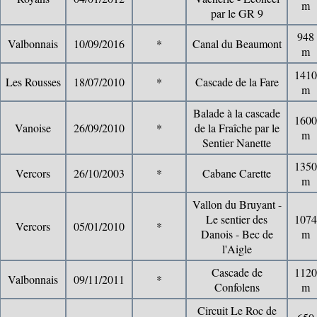
m
par le GR 9
948
Valbonnais
10/09/2016
*
Canal du Beaumont
m
1410
Les Rousses
18/07/2010
*
Cascade de la Fare
m
Balade à la cascade
1600
Vanoise
26/09/2010
*
de la Fraîche par le
m
Sentier Nanette
1350
Vercors
26/10/2003
*
Cabane Carette
m
Vallon du Bruyant -
Le sentier des
1074
Vercors
05/01/2010
*
Danois - Bec de
m
l'Aigle
Cascade de
1120
Valbonnais
09/11/2011
*
Confolens
m
Circuit Le Roc de