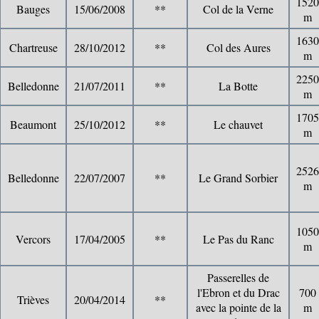
1520
Bauges
15/06/2008
**
Col de la Verne
m
1630
Chartreuse
28/10/2012
**
Col des Aures
m
2250
Belledonne
21/07/2011
**
La Botte
m
1705
Beaumont
25/10/2012
**
Le chauvet
m
2526
Belledonne
22/07/2007
**
Le Grand Sorbier
m
1050
Vercors
17/04/2005
**
Le Pas du Ranc
m
Passerelles de
l'Ebron et du Drac
700
Trièves
20/04/2014
**
avec la pointe de la
m