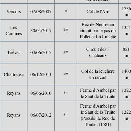
1736
Vercors
07/08/2007
*
Col de l'Arc
m
Bec de Neurre en
Les
1351
30/04/2017
**
circuit par le pas du
Coulmes
m
Follet et La Lunette
Circuit des 3
821
Trièves
04/06/2015
**
Châteaux
m
Col de la Ruchère
1400
Chartreuse
06/12/2011
**
en circuit
m
Ferme d'Ambel par
1222
Royans
06/06/2010
**
le Saut de la Truite
m
Ferme d'Ambel par
le Saut de la Truite
1222
Royans
06/07/2012
**
(Possibilité Roc de
m
Toulau (1581)