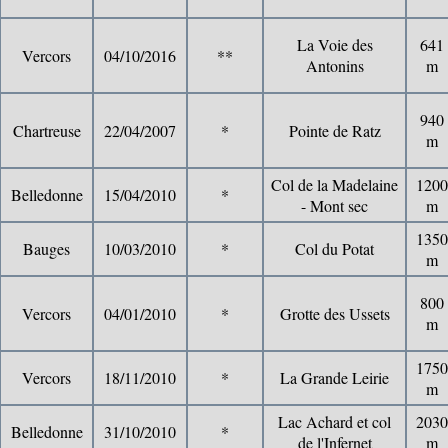
La Voie des
641
Vercors
04/10/2016
**
Antonins
m
940
Chartreuse
22/04/2007
*
Pointe de Ratz
m
Col de la Madelaine
1200
Belledonne
15/04/2010
*
- Mont sec
m
1350
Bauges
10/03/2010
*
Col du Potat
m
800
Vercors
04/01/2010
*
Grotte des Ussets
m
1750
Vercors
18/11/2010
*
La Grande Leirie
m
Lac Achard et col
2030
Belledonne
31/10/2010
*
de l'Infernet
m