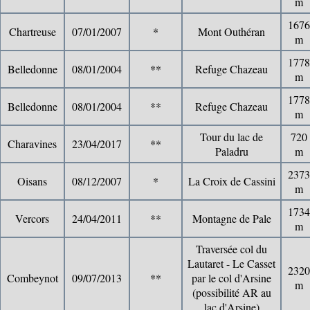
m
1676
Chartreuse
07/01/2007
*
Mont Outhéran
m
1778
Belledonne
08/01/2004
**
Refuge Chazeau
m
1778
Belledonne
08/01/2004
**
Refuge Chazeau
m
Tour du lac de
720
Charavines
23/04/2017
**
Paladru
m
2373
Oisans
08/12/2007
*
La Croix de Cassini
m
1734
Vercors
24/04/2011
**
Montagne de Pale
m
Traversée col du
Lautaret - Le Casset
2320
Combeynot
09/07/2013
**
par le col d'Arsine
m
(possibilité AR au
lac d'Arsine)