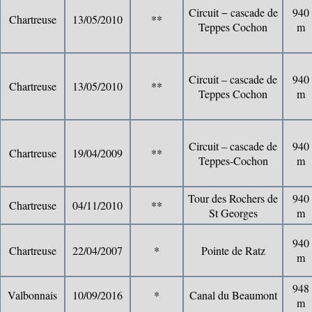
Circuit − cascade de
940
Chartreuse
13/05/2010
**
Teppes Cochon
m
Circuit – cascade de
940
Chartreuse
13/05/2010
**
Teppes Cochon
m
Circuit – cascade de
940
Chartreuse
19/04/2009
**
Teppes-Cochon
m
Tour des Rochers de
940
Chartreuse
04/11/2010
**
St Georges
m
940
Chartreuse
22/04/2007
*
Pointe de Ratz
m
948
Valbonnais
10/09/2016
*
Canal du Beaumont
m