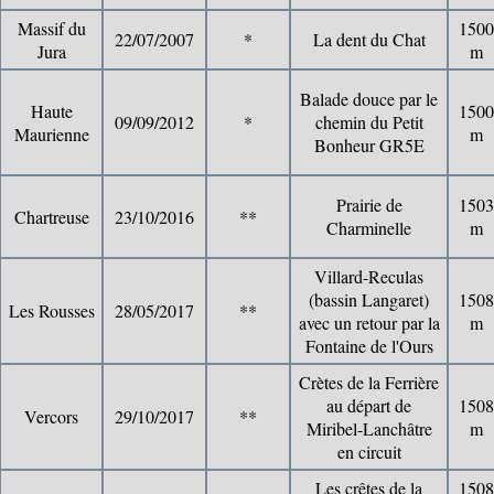
Massif du
1500
22/07/2007
*
La dent du Chat
Jura
m
Balade douce par le
Haute
1500
09/09/2012
*
chemin du Petit
Maurienne
m
Bonheur GR5E
Prairie de
1503
Chartreuse
23/10/2016
**
Charminelle
m
Villard-Reculas
(bassin Langaret)
1508
Les Rousses
28/05/2017
**
avec un retour par la
m
Fontaine de l'Ours
Crètes de la Ferrière
au départ de
1508
Vercors
29/10/2017
**
Miribel-Lanchâtre
m
en circuit
Les crêtes de la
1508