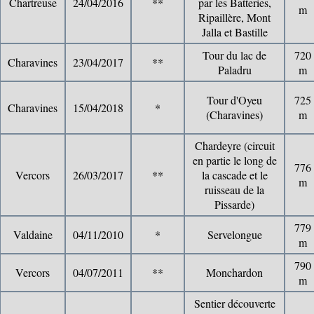
Chartreuse
24/04/2016
**
par les Batteries,
m
Ripaillère, Mont
Jalla et Bastille
Tour du lac de
720
Charavines
23/04/2017
**
Paladru
m
Tour d'Oyeu
725
Charavines
15/04/2018
*
(Charavines)
m
Chardeyre (circuit
en partie le long de
776
Vercors
26/03/2017
**
la cascade et le
m
ruisseau de la
Pissarde)
779
Valdaine
04/11/2010
*
Servelongue
m
790
Vercors
04/07/2011
**
Monchardon
m
Sentier découverte