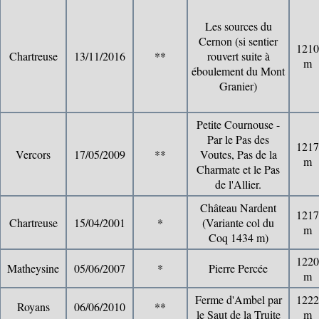
Les sources du
Cernon (si sentier
1210
Chartreuse
13/11/2016
**
rouvert suite à
m
éboulement du Mont
Granier)
Petite Cournouse -
Par le Pas des
1217
Vercors
17/05/2009
**
Voutes, Pas de la
m
Charmate et le Pas
de l'Allier.
Château Nardent
1217
Chartreuse
15/04/2001
*
(Variante col du
m
Coq 1434 m)
1220
Matheysine
05/06/2007
*
Pierre Percée
m
Ferme d'Ambel par
1222
Royans
06/06/2010
**
le Saut de la Truite
m