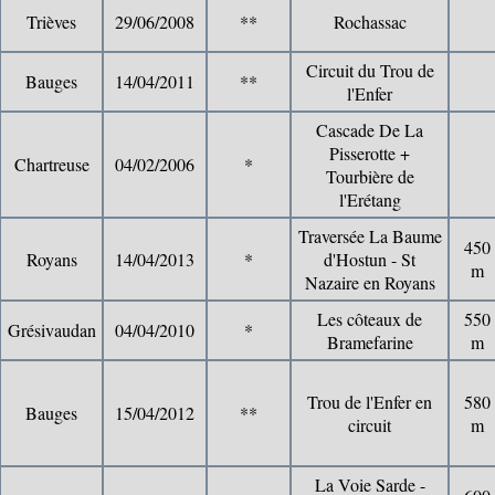
Trièves
29/06/2008
**
Rochassac
Circuit du Trou de
Bauges
14/04/2011
**
l'Enfer
Cascade De La
Pisserotte +
Chartreuse
04/02/2006
*
Tourbière de
l'Erétang
Traversée La Baume
450
Royans
14/04/2013
*
d'Hostun - St
m
Nazaire en Royans
Les côteaux de
550
Grésivaudan
04/04/2010
*
Bramefarine
m
Trou de l'Enfer en
580
Bauges
15/04/2012
**
circuit
m
La Voie Sarde -