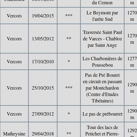
du Cernon
m
Le Beymont par
1270
Vercors
19/04/2015
***
l'arête Sud
m
Traversée Saint Paul
1270
Vercors
13/05/2012
**
de Varces - Chabloz
m
par Saint Ange
Les Charbonières de
1277
Vercors
17/10/2010
*
Poussebou
m
Pas de Pré Bouret
en circuit en passant
1290
Vercors
25/10/2015
***
par Montchardon
m
(Centre d'Etudes
Tibétaines)
1290
Vercors
27/09/2012
*
Le pas de prébourret
m
Tour des lacs de
1292
Matheysine
29/04/2018
**
Petichet et Pierre-
m