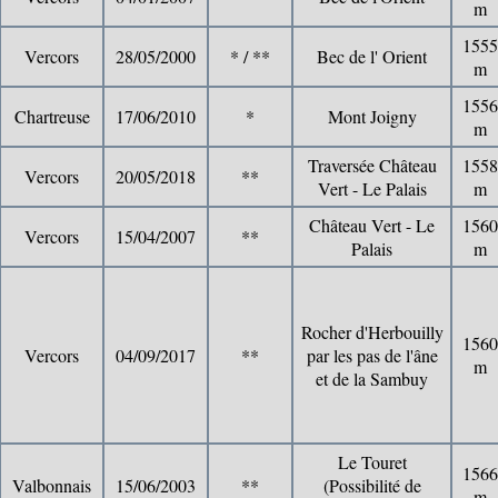
m
1555
Vercors
28/05/2000
* / **
Bec de l' Orient
m
1556
Chartreuse
17/06/2010
*
Mont Joigny
m
Traversée Château
1558
Vercors
20/05/2018
**
Vert - Le Palais
m
Château Vert - Le
1560
Vercors
15/04/2007
**
Palais
m
Rocher d'Herbouilly
1560
Vercors
04/09/2017
**
par les pas de l'âne
m
et de la Sambuy
Le Touret
1566
Valbonnais
15/06/2003
**
(Possibilité de
m