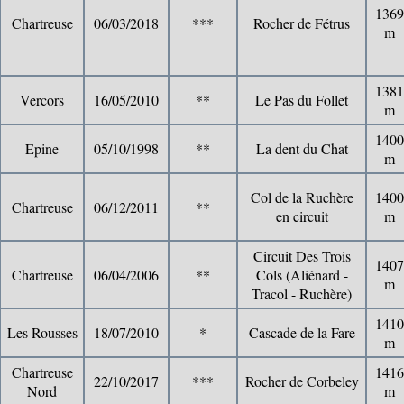
1369
Chartreuse
06/03/2018
***
Rocher de Fétrus
m
1381
Vercors
16/05/2010
**
Le Pas du Follet
m
1400
Epine
05/10/1998
**
La dent du Chat
m
Col de la Ruchère
1400
Chartreuse
06/12/2011
**
en circuit
m
Circuit Des Trois
1407
Chartreuse
06/04/2006
**
Cols (Aliénard -
m
Tracol - Ruchère)
1410
Les Rousses
18/07/2010
*
Cascade de la Fare
m
Chartreuse
1416
22/10/2017
***
Rocher de Corbeley
Nord
m