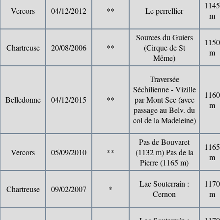
1145
Vercors
04/12/2012
**
Le perrellier
m
Sources du Guiers
1150
Chartreuse
20/08/2006
**
(Cirque de St
m
Même)
Traversée
Séchilienne - Vizille
1160
Belledonne
04/12/2015
**
par Mont Sec (avec
m
passage au Belv. du
col de la Madeleine)
Pas de Bouvaret
1165
Vercors
05/09/2010
**
(1132 m) Pas de la
m
Pierre (1165 m)
Lac Souterrain :
1170
Chartreuse
09/02/2007
*
Cernon
m