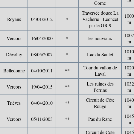
Corne
Traversée douce La
1000
Royans
04/01/2012
*
Vacherie - Léoncel
m
par le GR 9
1007
Vercors
16/04/2000
*
les nouviaux
m
1010
Dévoluy
08/05/2007
*
Lac du Sautet
m
Tour du vallon de
1020
Belledonne
04/10/2011
**
Laval
m
Les ruines des
1032
Vercors
19/04/2015
**
Perrins
m
Circuit de Côte
1040
Trièves
04/04/2010
**
Rouge
m
1045
Vercors
05/11/2003
**
Pas du Ranc
m
Circuit de Côte
1045