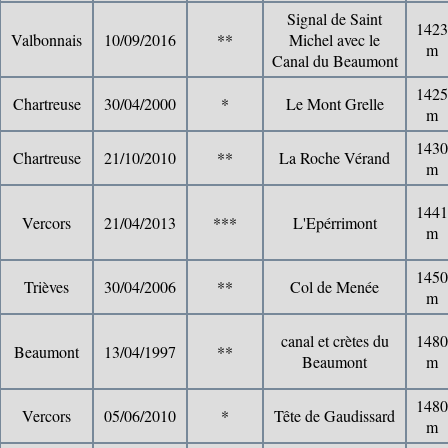
Signal de Saint
1423
Valbonnais
10/09/2016
**
Michel avec le
m
Canal du Beaumont
1425
Chartreuse
30/04/2000
*
Le Mont Grelle
m
1430
Chartreuse
21/10/2010
**
La Roche Vérand
m
1441
Vercors
21/04/2013
***
L'Epérrimont
m
1450
Trièves
30/04/2006
**
Col de Menée
m
canal et crètes du
1480
Beaumont
13/04/1997
**
Beaumont
m
1480
Vercors
05/06/2010
*
Tête de Gaudissard
m