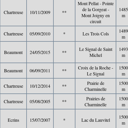
Mont Pellat - Pointe
de la Gorgeat -
1485
Chartreuse
10/11/2009
**
Mont Joigny en
m
circuit
1489
Chartreuse
05/09/2010
*
Les Trois Cols
m
Le Signal de Saint
1493
Beaumont
24/05/2015
**
Michel
m
Croix de la Roche -
1500
Beaumont
06/09/2011
**
Le Signal
m
Prairie de
1500
Chartreuse
10/12/2014
**
Charminelle
m
Prairies de
1500
Chartreuse
05/08/2005
**
Charminelle
m
1500
Ecrins
15/07/2007
*
Lac du Lauvitel
m