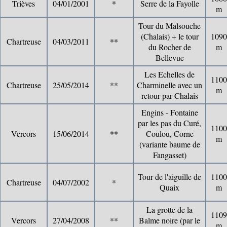
Trièves
04/01/2001
*
Serre de la Fayolle
m
Tour du Malsouche
(Chalais) + le tour
1090
Chartreuse
04/03/2011
**
du Rocher de
m
Bellevue
Les Echelles de
1100
Chartreuse
25/05/2014
**
Charminelle avec un
m
retour par Chalais
Engins - Fontaine
par les pas du Curé,
1100
Vercors
15/06/2014
**
Coulou, Corne
m
(variante baume de
Fangasset)
Tour de l'aiguille de
1100
Chartreuse
04/07/2002
*
Quaix
m
La grotte de la
1109
Vercors
27/04/2008
**
Balme noire (par le
m