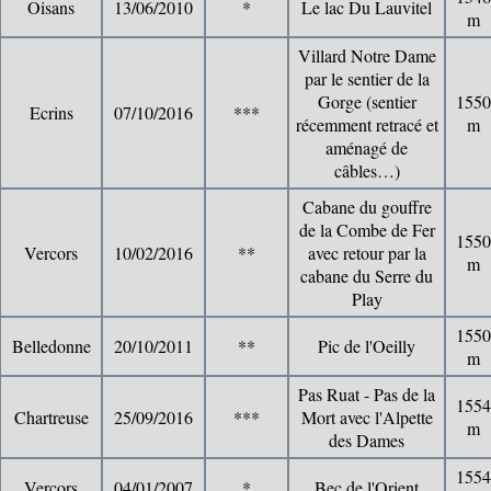
Oisans
13/06/2010
*
Le lac Du Lauvitel
m
Villard Notre Dame
par le sentier de la
Gorge (sentier
1550
Ecrins
07/10/2016
***
récemment retracé et
m
aménagé de
câbles…)
Cabane du gouffre
de la Combe de Fer
1550
Vercors
10/02/2016
**
avec retour par la
m
cabane du Serre du
Play
1550
Belledonne
20/10/2011
**
Pic de l'Oeilly
m
Pas Ruat - Pas de la
1554
Chartreuse
25/09/2016
***
Mort avec l'Alpette
m
des Dames
1554
Vercors
04/01/2007
*
Bec de l'Orient