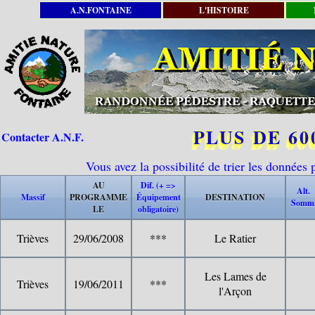
A.N.FONTAINE
L'HISTOIRE
PLUS DE 6
Contacter A.N.F.
Vous avez la possibilité de trier les donnée
AU
Dif. (+ =>
Alt.
Massif
PROGRAMME
Équipement
DESTINATION
Somm
LE
obligatoire)
Trièves
29/06/2008
***
Le Ratier
Les Lames de
Trièves
19/06/2011
***
l'Arçon