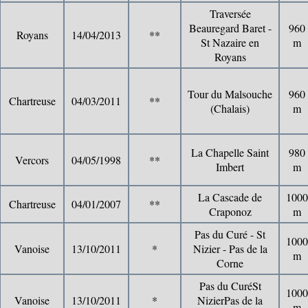
Traversée
Beauregard Baret -
960
Royans
14/04/2013
**
St Nazaire en
m
Royans
Tour du Malsouche
960
Chartreuse
04/03/2011
**
(Chalais)
m
La Chapelle Saint
980
Vercors
04/05/1998
**
Imbert
m
La Cascade de
1000
Chartreuse
04/01/2007
**
Craponoz
m
Pas du Curé - St
1000
Vanoise
13/10/2011
*
Nizier - Pas de la
m
Corne
Pas du CuréSt
1000
Vanoise
13/10/2011
*
NizierPas de la
m