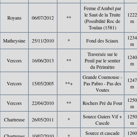
Ferme d'Ambel par
le Saut de la Truite
1222
Royans
06/07/2012
**
(Possibilité Roc de
m
Toulau (1581)
1234
Matheysine
25/11/2010
*
Fond des Sciaux
m
Traversée sur le
1240
Vercors
16/06/2013
**
Peuil par le sentier
m
du Périmètre
Grande Cournouse -
1247
Vercors
15/05/2005
**+
Pas Pabro - Pas des
m
Voutes
1250
Vercors
22/04/2010
**
Rochers Pré du Four
m
Source Guiers Vif +
1250
Chartreuse
26/05/2011
*
Cascde
m
Source et cascade
1260
Chartreuse
10/07/2010
*