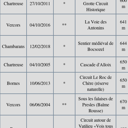
600
Chartreuse
27/10/2011
*
Grotte Circuit
m
Historique
La Voie des
641
Vercors
04/10/2016
**
Antonins
m
Sentier médiéval de
644
Chambarans
12/02/2018
*
Bocsozel
m
650
Chartreuse
04/10/2005
*
Cascade d'Alloix
m
Circuit Le Roc de
650
Bornes
10/06/2013
*
Chère (réserve
m
naturelle)
Sous les falaises de
670
Vercors
06/06/2004
**
Presles (Balme
m
Rousse)
Circuit autour de
Vatilieu «Vois tous