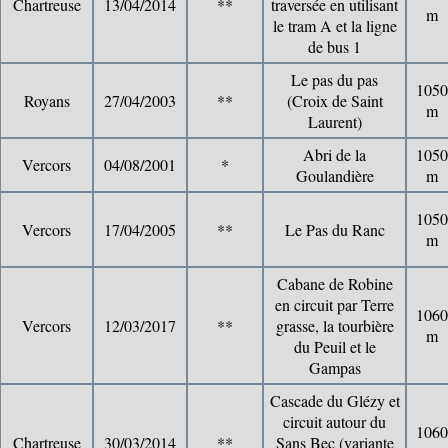
Chartreuse
13/04/2014
**
traversée en utilisant
m
le tram A et la ligne
de bus 1
Le pas du pas
1050
Royans
27/04/2003
**
(Croix de Saint
m
Laurent)
Abri de la
1050
Vercors
04/08/2001
*
Goulandière
m
1050
Vercors
17/04/2005
**
Le Pas du Ranc
m
Cabane de Robine
en circuit par Terre
1060
Vercors
12/03/2017
**
grasse, la tourbière
m
du Peuil et le
Gampas
Cascade du Glézy et
circuit autour du
1060
Chartreuse
30/03/2014
**
Sans Bec (variante