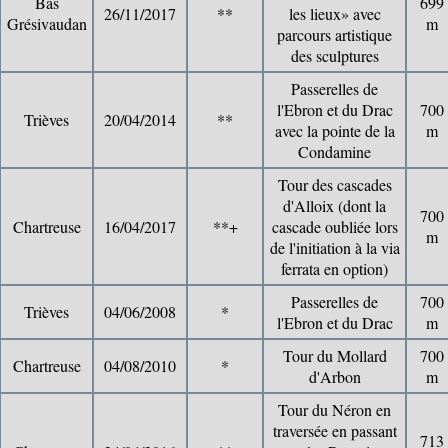
Bas
699
26/11/2017
**
les lieux» avec
Grésivaudan
m
parcours artistique
des sculptures
Passerelles de
l'Ebron et du Drac
700
Trièves
20/04/2014
**
avec la pointe de la
m
Condamine
Tour des cascades
d'Alloix (dont la
700
Chartreuse
16/04/2017
**+
cascade oubliée lors
m
de l'initiation à la via
ferrata en option)
Passerelles de
700
Trièves
04/06/2008
*
l'Ebron et du Drac
m
Tour du Mollard
700
Chartreuse
04/08/2010
*
d'Arbon
m
Tour du Néron en
traversée en passant
713