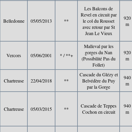
Les Balcons de
Revel en circuit par
920
Belledonne
05/05/2013
**
le col du Rousset
m
avec retour par St
Jean Le Vieux
Malleval par les
gorges du Nan
920
Vercors
05/06/2001
* / **+
(Possibilité Pas du
m
Follet)
Cascade du Glézy et
940
Chartreuse
22/04/2018
**
Belvédère du Puy
m
par la Gorge
Cascade de Teppes
940
Chartreuse
05/03/2015
**
Cochon en circuit
m