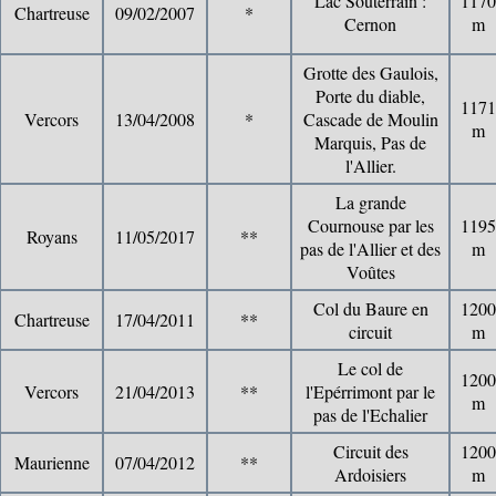
Lac Souterrain :
1170
Chartreuse
09/02/2007
*
Cernon
m
Grotte des Gaulois,
Porte du diable,
1171
Vercors
13/04/2008
*
Cascade de Moulin
m
Marquis, Pas de
l'Allier.
La grande
Cournouse par les
1195
Royans
11/05/2017
**
pas de l'Allier et des
m
Voûtes
Col du Baure en
1200
Chartreuse
17/04/2011
**
circuit
m
Le col de
1200
Vercors
21/04/2013
**
l'Epérrimont par le
m
pas de l'Echalier
Circuit des
1200
Maurienne
07/04/2012
**
Ardoisiers
m