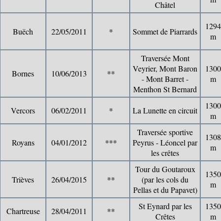
Châtel
1294
Buëch
22/05/2011
*
Sommet de Piarrards
m
Traversée Mont
Veyrier, Mont Baron
1300
Bornes
10/06/2013
**
- Mont Barret -
m
Menthon St Bernard
1300
Vercors
06/02/2011
*
La Lunette en circuit
m
Traversée sportive
1308
Royans
04/01/2012
***
Peyrus - Léoncel par
m
les crêtes
Tour du Goutaroux
1350
Trièves
26/04/2015
**
(par les cols du
m
Pellas et du Papavet)
St Eynard par les
1350
Chartreuse
28/04/2011
**
Crêtes
m