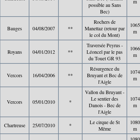
m
possible au Sans
Bec)
Rochers de
1065
Bauges
04/08/2007
**
Manettaz (retour par
m
le col du Mont)
Traversée Peyrus -
1066
Royans
04/01/2012
**
Léoncel par le pas
m
du Touet GR 93
Résurgence du
1074
Vercors
16/04/2006
**
Bruyant et Bec de
m
l'Aigle
Vallon du Bruyant -
Le sentier des
1074
Vercors
05/01/2010
*
Danois - Bec de
m
l'Aigle
Le cirque de St
1080
Chartreuse
25/07/2010
*
Même
m
1080