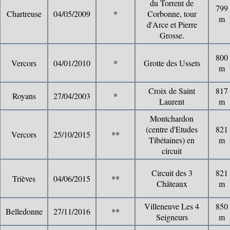
du Torrent de
799
Chartreuse
04/05/2009
*
Corbonne, tour
m
d'Arce et Pierre
Grosse.
800
Vercors
04/01/2010
*
Grotte des Ussets
m
Croix de Saint
817
Royans
27/04/2003
*
Laurent
m
Montchardon
(centre d'Etudes
821
Vercors
25/10/2015
**
Tibétaines) en
m
circuit
Circuit des 3
821
Trièves
04/06/2015
**
Châteaux
m
Villeneuve Les 4
850
Belledonne
27/11/2016
**
Seigneurs
m