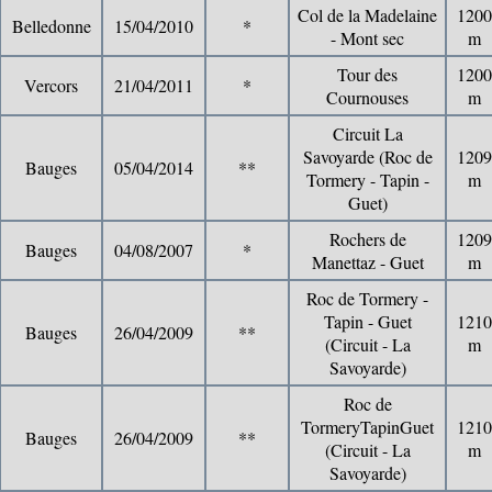
Col de la Madelaine
1200
Belledonne
15/04/2010
*
- Mont sec
m
Tour des
1200
Vercors
21/04/2011
*
Cournouses
m
Circuit La
Savoyarde (Roc de
1209
Bauges
05/04/2014
**
Tormery - Tapin -
m
Guet)
Rochers de
1209
Bauges
04/08/2007
*
Manettaz - Guet
m
Roc de Tormery -
Tapin - Guet
1210
Bauges
26/04/2009
**
(Circuit - La
m
Savoyarde)
Roc de
TormeryTapinGuet
1210
Bauges
26/04/2009
**
(Circuit - La
m
Savoyarde)