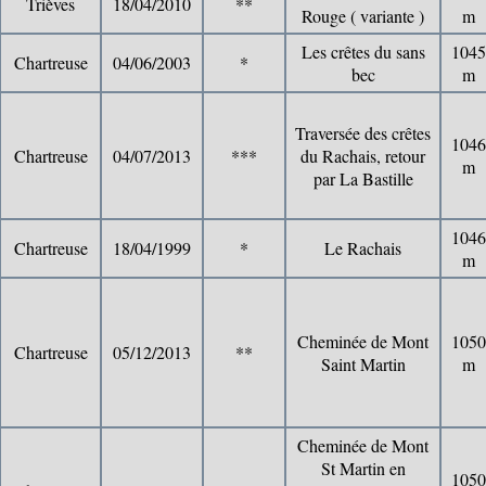
Trièves
18/04/2010
**
Rouge ( variante )
m
Les crêtes du sans
1045
Chartreuse
04/06/2003
*
bec
m
Traversée des crêtes
1046
Chartreuse
04/07/2013
***
du Rachais, retour
m
par La Bastille
1046
Chartreuse
18/04/1999
*
Le Rachais
m
Cheminée de Mont
1050
Chartreuse
05/12/2013
**
Saint Martin
m
Cheminée de Mont
St Martin en
1050