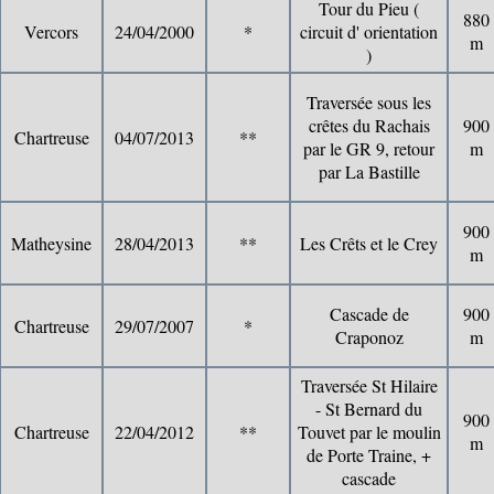
Tour du Pieu (
880
Vercors
24/04/2000
*
circuit d' orientation
m
)
Traversée sous les
crêtes du Rachais
900
Chartreuse
04/07/2013
**
par le GR 9, retour
m
par La Bastille
900
Matheysine
28/04/2013
**
Les Crêts et le Crey
m
Cascade de
900
Chartreuse
29/07/2007
*
Craponoz
m
Traversée St Hilaire
- St Bernard du
900
Chartreuse
22/04/2012
**
Touvet par le moulin
m
de Porte Traine, +
cascade