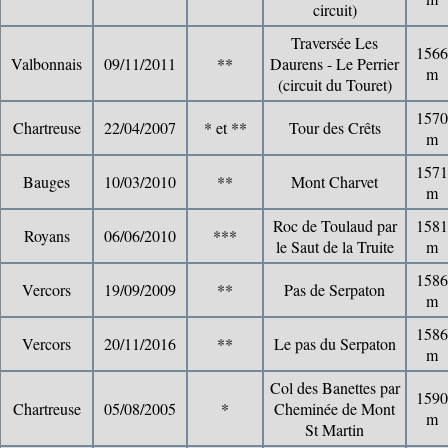
circuit)
Traversée Les
1566
Valbonnais
09/11/2011
**
Daurens - Le Perrier
m
(circuit du Touret)
1570
Chartreuse
22/04/2007
* et **
Tour des Crêts
m
1571
Bauges
10/03/2010
**
Mont Charvet
m
Roc de Toulaud par
1581
Royans
06/06/2010
***
le Saut de la Truite
m
1586
Vercors
19/09/2009
**
Pas de Serpaton
m
1586
Vercors
20/11/2016
**
Le pas du Serpaton
m
Col des Banettes par
1590
Chartreuse
05/08/2005
*
Cheminée de Mont
m
St Martin