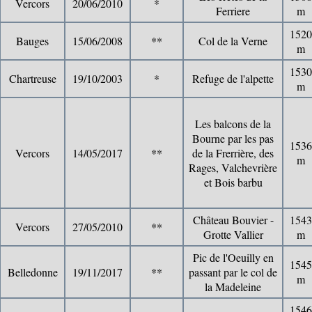
Vercors
20/06/2010
*
Ferriere
m
1520
Bauges
15/06/2008
**
Col de la Verne
m
1530
Chartreuse
19/10/2003
*
Refuge de l'alpette
m
Les balcons de la
Bourne par les pas
1536
Vercors
14/05/2017
**
de la Frerrière, des
m
Rages, Valchevrière
et Bois barbu
Château Bouvier -
1543
Vercors
27/05/2010
**
Grotte Vallier
m
Pic de l'Oeuilly en
1545
Belledonne
19/11/2017
**
passant par le col de
m
la Madeleine
1546