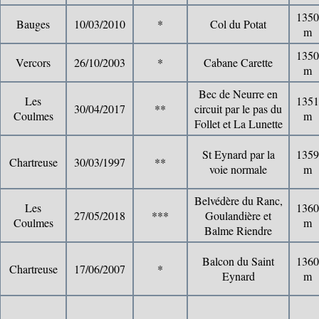
1350
Bauges
10/03/2010
*
Col du Potat
m
1350
Vercors
26/10/2003
*
Cabane Carette
m
Bec de Neurre en
Les
1351
30/04/2017
**
circuit par le pas du
Coulmes
m
Follet et La Lunette
St Eynard par la
1359
Chartreuse
30/03/1997
**
voie normale
m
Belvédère du Ranc,
Les
1360
27/05/2018
***
Goulandière et
Coulmes
m
Balme Riendre
Balcon du Saint
1360
Chartreuse
17/06/2007
*
Eynard
m