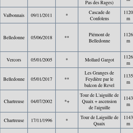
Pas des Rages)
Cascade de
1120
Valbonnais
09/11/2011
*
Confolens
m
Piémont de
1126
Belledonne
05/06/2018
**
Belledonne
m
1126
Vercors
05/01/2005
*
Mollard Gargot
m
Les Granges de
1135
Belledonne
05/01/2017
**
Feydière par le
m
balcon de Revel
Tour de L'aiguille de
1143
Chartreuse
04/07/2002
*+
Quaix + ascension
m
de l'aiguille
Tour de Laiguille de
1143
Chartreuse
17/11/1996
*
Quaix
m