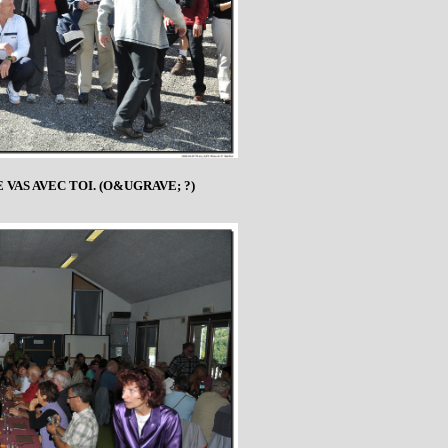
 VAS AVEC TOI. (O&UGRAVE; ?)