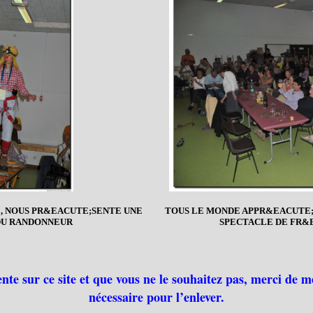
 NOUS PR&EACUTE;SENTE UNE
TOUS LE MONDE APPR&EACUTE;C
DU RANDONNEUR
SPECTACLE DE FR&
ente sur ce site et que vous ne le souhaitez pas, merci de m
nécessaire pour l’enlever.