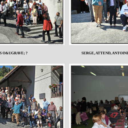
AS O&UGRAVE; ?
SERGE, ATTEND, ANTOINE