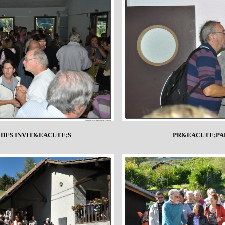
 DES INVIT&EACUTE;S
PR&EACUTE;PAR