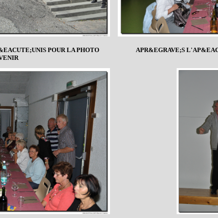
R&EACUTE;UNIS POUR LA PHOTO
APR&EGRAVE;S L'AP&EAC
VENIR