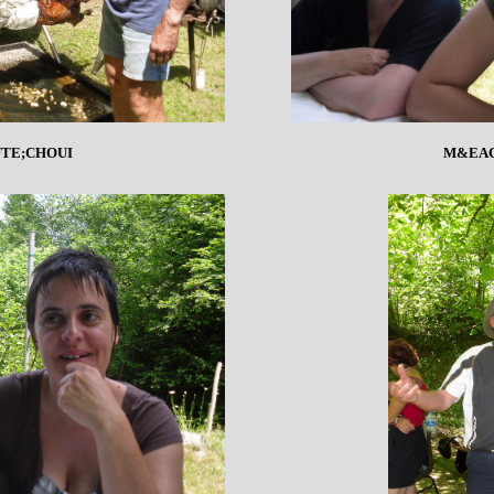
TE;CHOUI
M&EAC