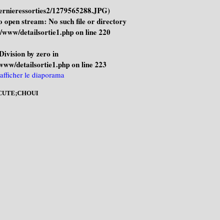
dernieressorties2/1279565288.JPG)
 to open stream: No such file or directory
/www/detailsortie1.php
on line
220
 Division by zero in
www/detailsortie1.php
on line
223
UTE;CHOUI