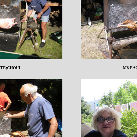
TE;CHOUI
M&EAC