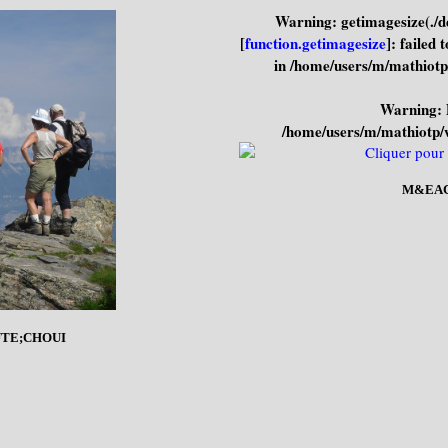
Warning
: getimagesize(./
[
function.getimagesize
]: failed
in
/home/users/m/mathiotp
Warning
:
/home/users/m/mathiotp/
M&EAC
TE;CHOUI