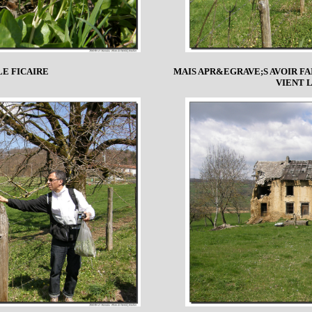
LE FICAIRE
MAIS APR&EGRAVE;S AVOIR F
VIENT 