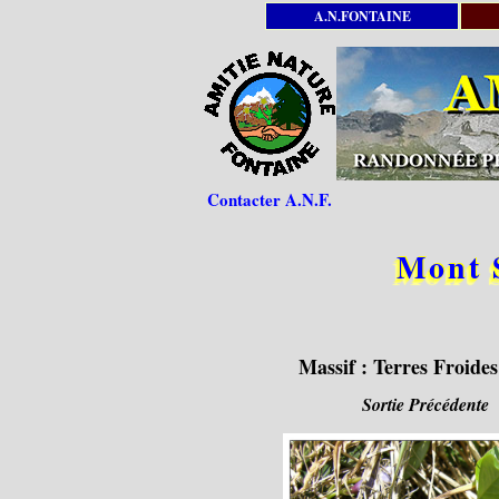
A.N.FONTAINE
Contacter A.N.F.
Mont S
Massif :
Terres Froides
Sortie Précédente