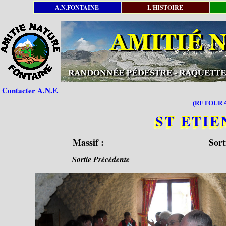
A.N.FONTAINE
L'HISTOIRE
Contacter A.N.F.
(RETOUR A
ST ETI
Massif :
Sort
Sortie Précédente