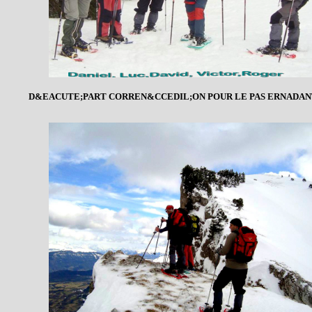
D&EACUTE;PART CORREN&CCEDIL;ON POUR LE PAS ERNADAN