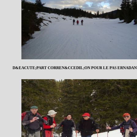
D&EACUTE;PART CORREN&CCEDIL;ON POUR LE PAS ERNADAN