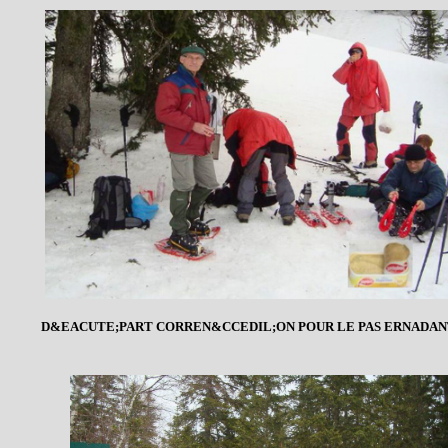
D&EACUTE;PART CORREN&CCEDIL;ON POUR LE PAS ERNADAN