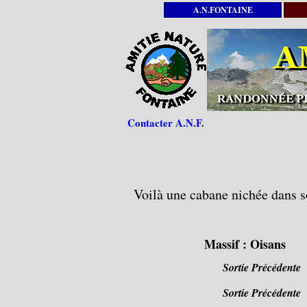
A.N.FONTAINE
Contacter A.N.F.
Voilà une cabane nichée dans so
Massif :
Oisans
Sortie Précédente
Sortie Précédente