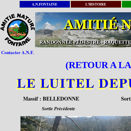
A.N.FONTAINE
L'HISTOIRE
Contacter A.N.F.
(RETOUR A LA
LE LUITEL DE
Massif :
BELLEDONNE
Sort
Sortie Précédente