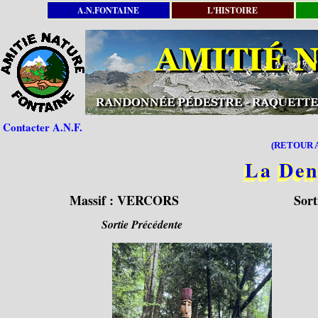
A.N.FONTAINE
L'HISTOIRE
Contacter A.N.F.
(RETOUR A
La Den
Massif :
VERCORS
Sort
Sortie Précédente