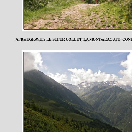
APR&EGRAVE;S LE SUPER COLLET, LA MONT&EACUTE; CONT