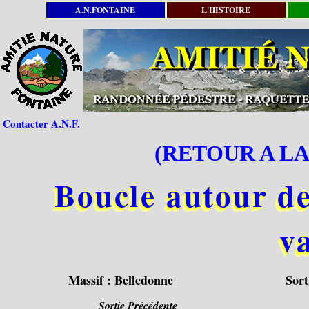
A.N.FONTAINE
L'HISTOIRE
Contacter A.N.F.
(RETOUR A LA
Boucle autour des
va
Massif :
Belledonne
Sort
Sortie Précédente