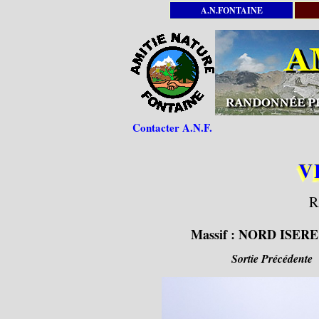
A.N.FONTAINE
Contacter A.N.F.
V
R
Massif :
NORD ISERE
Sortie Précédente