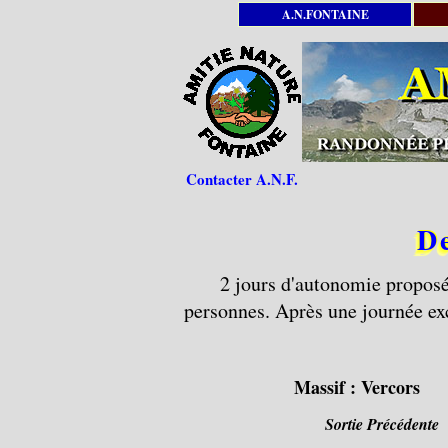
A.N.FONTAINE
Contacter A.N.F.
De
2 jours d'autonomie proposé
personnes. Après une journée exce
Massif :
Vercors
Sortie Précédente