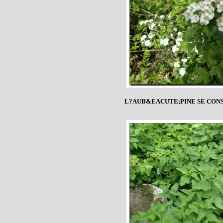
L?AUB&EACUTE;PINE SE CONS