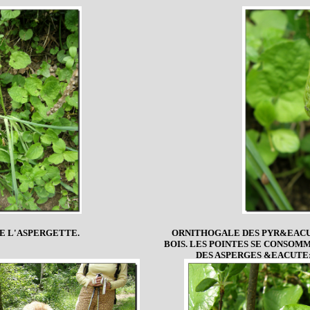
DE L'ASPERGETTE.
ORNITHOGALE DES PYR&EACU
BOIS. LES POINTES SE CONSO
DES ASPERGES &EACUTE
CUISIN&EACUTE;ES E