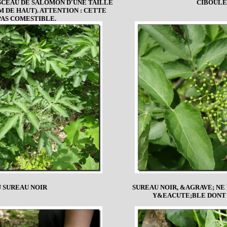
 SCEAU DE SALOMON D'UNE TAILLE
CIBOULE
M DE HAUT). ATTENTION : CETTE
PAS COMESTIBLE.
U SUREAU NOIR
SUREAU NOIR, &AGRAVE; NE
Y&EACUTE;BLE DONT 