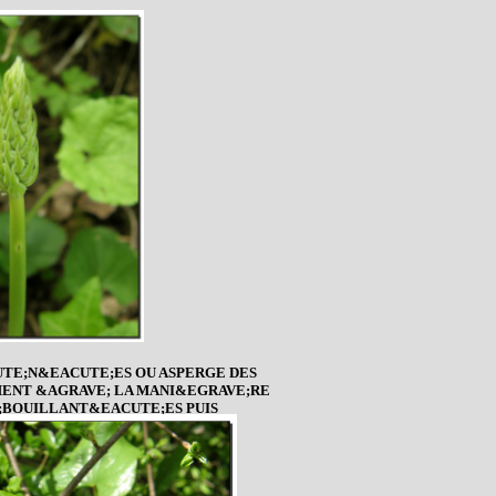
TE;N&EACUTE;ES OU ASPERGE DES
MMENT &AGRAVE; LA MANI&EGRAVE;RE
;BOUILLANT&EACUTE;ES PUIS
N QUICHE OU EN OMELETTE.