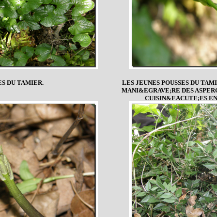
ES DU TAMIER.
LES JEUNES POUSSES DU TA
MANI&EGRAVE;RE DES ASPER
CUISIN&EACUTE;ES E