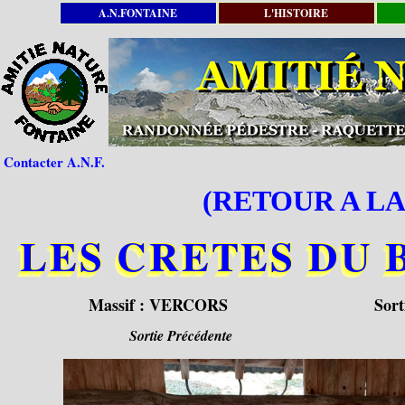
A.N.FONTAINE
L'HISTOIRE
Contacter A.N.F.
(RETOUR A LA
LES CRETES DU 
Massif :
VERCORS
Sort
Sortie Précédente