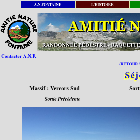
A.N.FONTAINE
L'HISTOIRE
Contacter A.N.F.
(RETOUR A
Séj
Massif :
Vercors Sud
Sort
Sortie Précédente