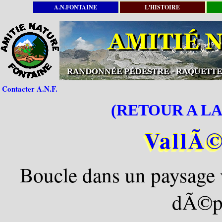
A.N.FONTAINE
L'HISTOIRE
Contacter A.N.F.
(RETOUR A LA
VallÃ©
Boucle dans un paysage
dÃ©pa