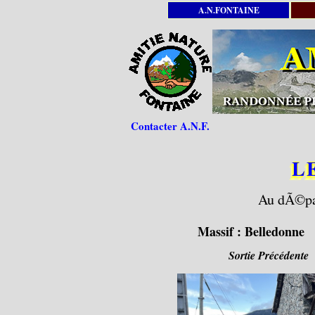
A.N.FONTAINE
Contacter A.N.F.
L
Au dÃ©par
Massif :
Belledonne
Sortie Précédente