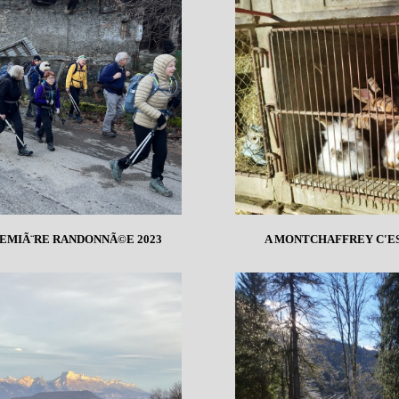
REMIÃ¨RE RANDONNÃ©E 2023
A MONTCHAFFREY C'E