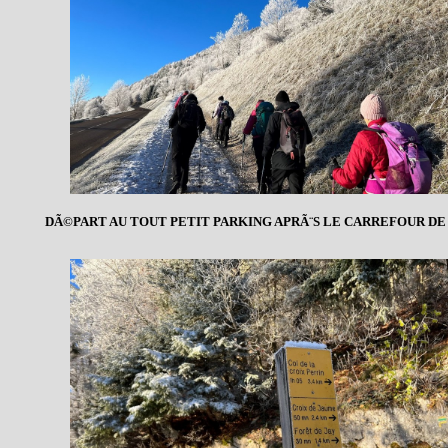
DÃ©PART AU TOUT PETIT PARKING APRÃ¨S LE CARREFOUR D