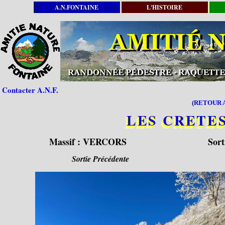
A.N.FONTAINE
L'HISTOIRE
Contacter A.N.F.
(RETOUR A
LES CRETE
Massif :
VERCORS
Sort
Sortie Précédente