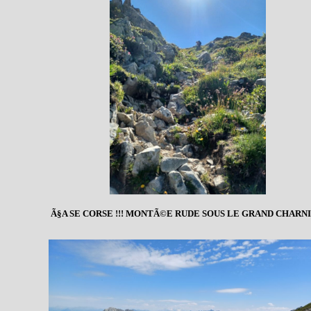
Ã§A SE CORSE !!! MONTÃ©E RUDE SOUS LE GRAND CHARN