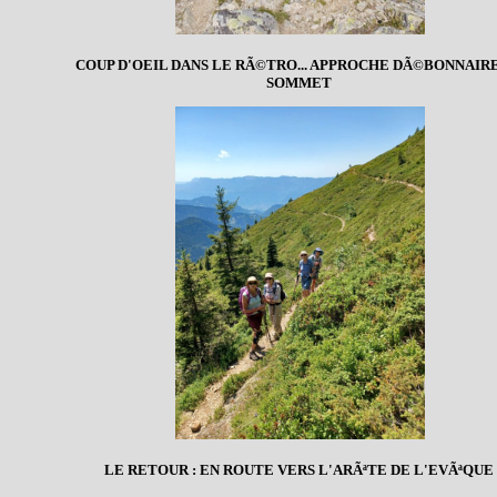
COUP D'OEIL DANS LE RÃ©TRO... APPROCHE DÃ©BONNAIR
SOMMET
LE RETOUR : EN ROUTE VERS L'ARÃªTE DE L'EVÃªQUE