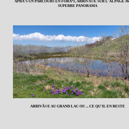
APRÃ¨S UN PARCOURS EN FORÃªT, ARRIVÃ©E SUR L'ALPAGE A
SUPERBE PANORAMA
ARRIVÃ©E AU GRAND LAC OU ... CE QU'IL EN RESTE