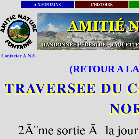
A.N.FONTAINE
L'HISTOIRE
Contacter A.N.F.
(RETOUR A LA
TRAVERSEE DU 
NO
2Ã¨me sortie Ã la jou