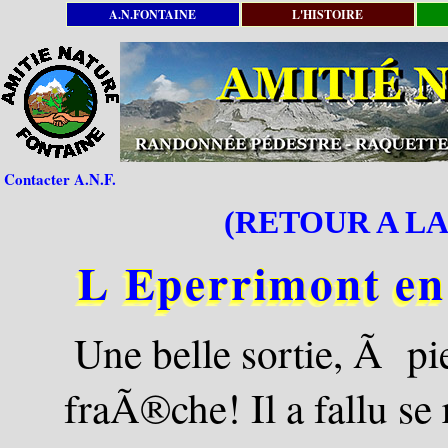
A.N.FONTAINE
L'HISTOIRE
Contacter A.N.F.
(RETOUR A LA
L Eperrimont en
Une belle sortie, Ã p
fraÃ®che! Il a fallu se 