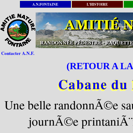
A.N.FONTAINE
L'HISTOIRE
Contacter A.N.F.
(RETOUR A LA
Cabane du P
Une belle randonnÃ©e sau
journÃ©e printaniÃ¨r