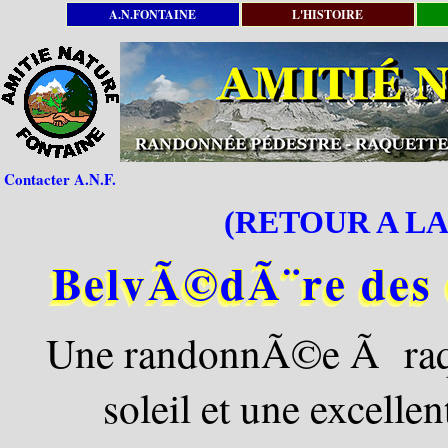
A.N.FONTAINE
L'HISTOIRE
Contacter A.N.F.
(RETOUR A LA
BelvÃ©dÃ¨re des 
Une randonnÃ©e Ã raqu
soleil et une excellen