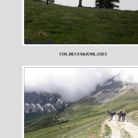
COL DES FA&IUML;SSES