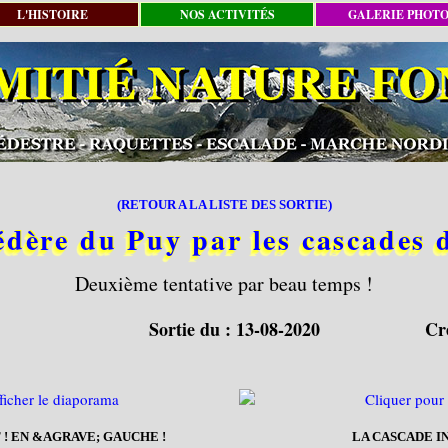
L'HISTOIRE
NOS ACTIVITÉS
GALERIE PHOT
(RETOUR A LA LISTE DES SORTIE)
édère du Puy par les cascades 
Deuxième tentative par beau temps !
Sortie du :
13-08-2020
Cr
 ! EN &AGRAVE; GAUCHE !
LA CASCADE I