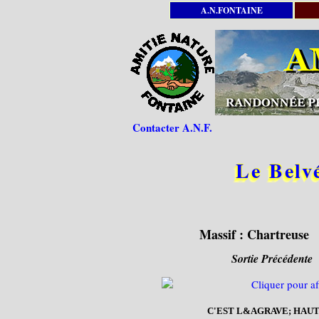
A.N.FONTAINE
Contacter A.N.F.
Le Belv
Massif :
Chartreuse
Sortie Précédente
C'EST L&AGRAVE; HAUT