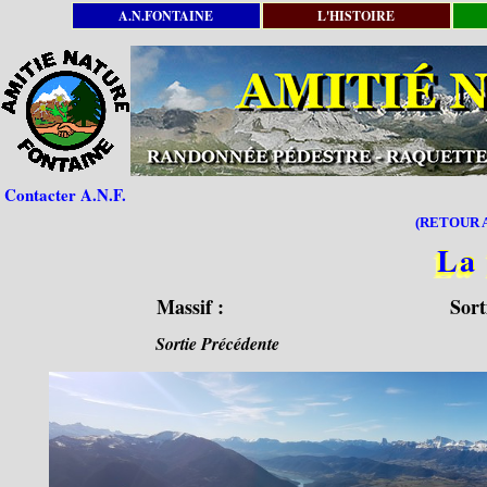
A.N.FONTAINE
L'HISTOIRE
Contacter A.N.F.
(RETOUR A
La
Massif :
Sort
Sortie Précédente