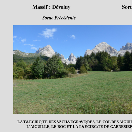
Massif :
Dévoluy
Sort
Sortie Précédente
LA T&ECIRC;TE DES VACH&EGRAVE;RES, LE COL DES AIGUI
L'AIGUILLE, LE ROC ET LA T&ECIRC;TE DE GARNESIE