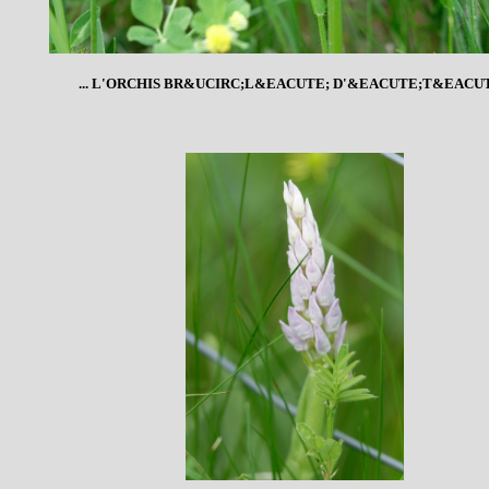
... L'ORCHIS BR&UCIRC;L&EACUTE; D'&EACUTE;T&EACUT