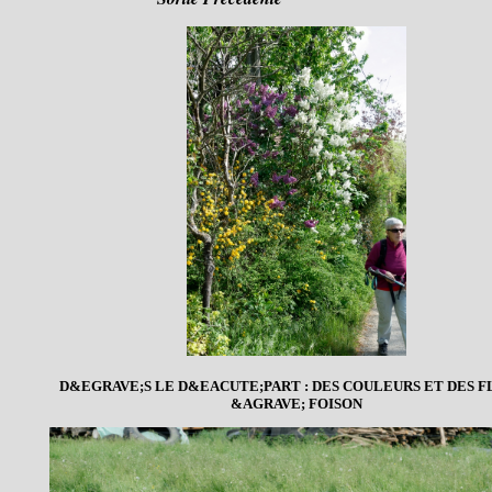
D&EGRAVE;S LE D&EACUTE;PART : DES COULEURS ET DES F
&AGRAVE; FOISON