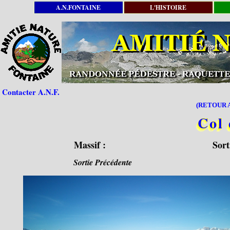
A.N.FONTAINE
L'HISTOIRE
Contacter A.N.F.
(RETOUR A
Col
Massif :
Sort
Sortie Précédente