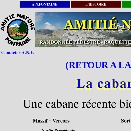
A.N.FONTAINE
L'HISTOIRE
Contacter A.N.F.
(RETOUR A LA
La caba
Une cabane récente bie
Massif :
Vercors
Sort
Sortie Précédente