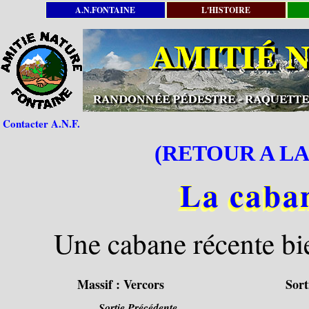
A.N.FONTAINE
L'HISTOIRE
Contacter A.N.F.
(RETOUR A LA
La caba
Une cabane récente bie
Massif :
Vercors
Sort
Sortie Précédente