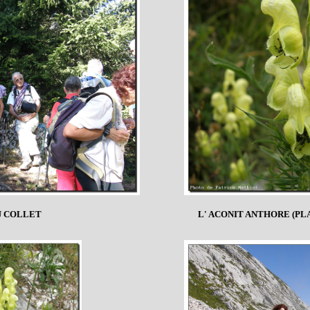
U COLLET
L' ACONIT ANTHORE (P