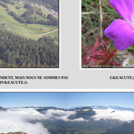
ENDENT, MAIS NOUS NE SOMMES PAS
G&EACUTE;R
IV&EACUTE;S.