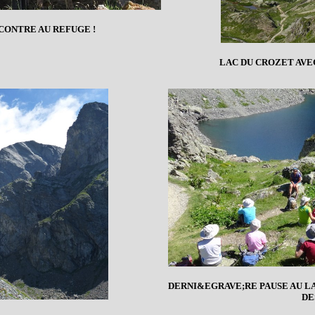
ONTRE AU REFUGE !
LAC DU CROZET AVE
DERNI&EGRAVE;RE PAUSE AU L
DE