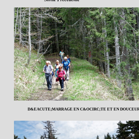
D&EACUTE;MARRAGE EN C&OCIRC;TE ET EN DOUCEU