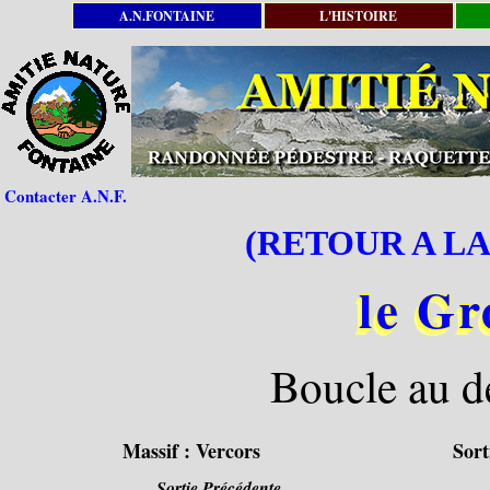
A.N.FONTAINE
L'HISTOIRE
Contacter A.N.F.
(RETOUR A LA
le Gr
Boucle au d
Massif :
Vercors
Sort
Sortie Précédente