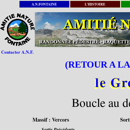
A.N.FONTAINE
L'HISTOIRE
Contacter A.N.F.
(RETOUR A LA
le Gr
Boucle au d
Massif :
Vercors
Sort
Sortie Précédente