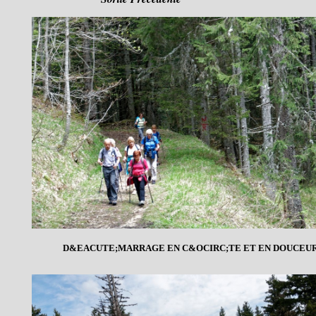
D&EACUTE;MARRAGE EN C&OCIRC;TE ET EN DOUCEU