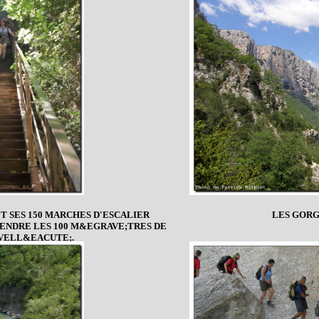
T SES 150 MARCHES D'ESCALIER
LES GORG
NDRE LES 100 M&EGRAVE;TRES DE
VELL&EACUTE;.