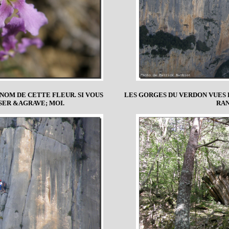
NOM DE CETTE FLEUR. SI VOUS
LES GORGES DU VERDON VUES
SER &AGRAVE; MOI.
RA